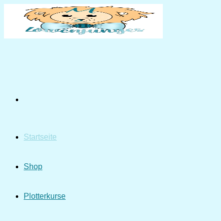
Zum
Inhalt
springen
Startseite
Shop
Plotterkurse