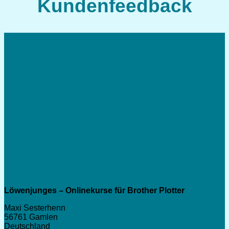
Kundenfeedback
Löwenjunges – Onlinekurse für Brother Plotter
Maxi Sesterhenn
56761 Gamlen
Deutschland