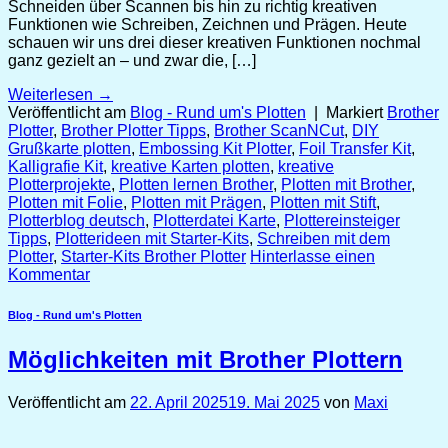
Schneiden über Scannen bis hin zu richtig kreativen
Funktionen wie Schreiben, Zeichnen und Prägen. Heute
schauen wir uns drei dieser kreativen Funktionen nochmal
ganz gezielt an – und zwar die, […]
Weiterlesen
→
Veröffentlicht am
Blog - Rund um's Plotten
|
Markiert
Brother
Plotter
,
Brother Plotter Tipps
,
Brother ScanNCut
,
DIY
Grußkarte plotten
,
Embossing Kit Plotter
,
Foil Transfer Kit
,
Kalligrafie Kit
,
kreative Karten plotten
,
kreative
Plotterprojekte
,
Plotten lernen Brother
,
Plotten mit Brother
,
Plotten mit Folie
,
Plotten mit Prägen
,
Plotten mit Stift
,
Plotterblog deutsch
,
Plotterdatei Karte
,
Plottereinsteiger
Tipps
,
Plotterideen mit Starter-Kits
,
Schreiben mit dem
Plotter
,
Starter-Kits Brother Plotter
Hinterlasse einen
Kommentar
Blog - Rund um's Plotten
Möglichkeiten mit Brother Plottern
Veröffentlicht am
22. April 2025
19. Mai 2025
von
Maxi