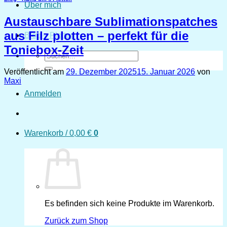
Über mich
Austauschbare Sublimationspatches
aus Filz plotten – perfekt für die
Blog – Plotten
Toniebox-Zeit
Suchen
nach:
Veröffentlicht am
29. Dezember 2025
15. Januar 2026
von
Maxi
Anmelden
Warenkorb /
0,00
€
0
Es befinden sich keine Produkte im Warenkorb.
Zurück zum Shop