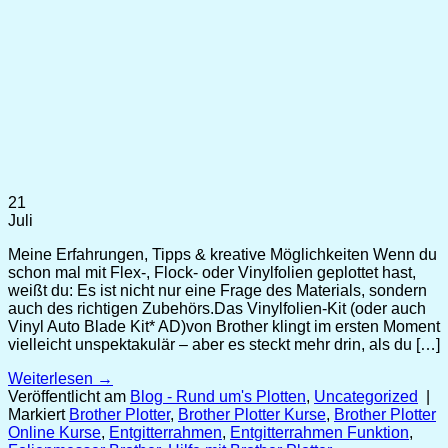
21
Juli
Meine Erfahrungen, Tipps & kreative Möglichkeiten Wenn du
schon mal mit Flex-, Flock- oder Vinylfolien geplottet hast,
weißt du: Es ist nicht nur eine Frage des Materials, sondern
auch des richtigen Zubehörs.Das Vinylfolien-Kit (oder auch
Vinyl Auto Blade Kit* AD)von Brother klingt im ersten Moment
vielleicht unspektakulär – aber es steckt mehr drin, als du […]
Weiterlesen
→
Veröffentlicht am
Blog - Rund um's Plotten
,
Uncategorized
|
Markiert
Brother Plotter
,
Brother Plotter Kurse
,
Brother Plotter
Online Kurse
,
Entgitterrahmen
,
Entgitterrahmen Funktion
,