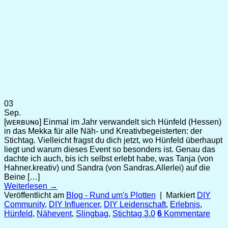
03
Sep.
[ᴡᴇʀʙᴜɴɢ] Einmal im Jahr verwandelt sich Hünfeld (Hessen)
in das Mekka für alle Näh- und Kreativbegeisterten: der
Stichtag. Vielleicht fragst du dich jetzt, wo Hünfeld überhaupt
liegt und warum dieses Event so besonders ist. Genau das
dachte ich auch, bis ich selbst erlebt habe, was Tanja (von
Hahner.kreativ) und Sandra (von Sandras.Allerlei) auf die
Beine […]
Weiterlesen
→
Veröffentlicht am
Blog - Rund um's Plotten
|
Markiert
DIY
Community
,
DIY Influencer
,
DIY Leidenschaft
,
Erlebnis
,
Hünfeld
,
Nähevent
,
Slingbag
,
Stichtag 3.0
6
Kommentare