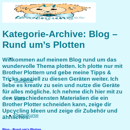
Zum
Inhalt
springen
Kategorie-Archive:
Blog –
Rund um’s Plotten
Willkommen auf meinem Blog rund um das
wundervolle Thema
plotten
. Ich plotte nur mit
Brother Plottern
und gebe meine Tipps &
Tricks speziell zu diesen Geräten weiter. Ich
Startseite
liebe es kreativ zu sein und nutze die Geräte
für alles mögliche. Ich nehme dich hier mit zu
den verschiedensten Materialien die ein
Shop
Brother Plotter schneiden kann, zeige dir
Upcycling Ideen und zeige dir Zubehör und
Plotterkurse
ähnliches.
Blog - Rund um's Plotten