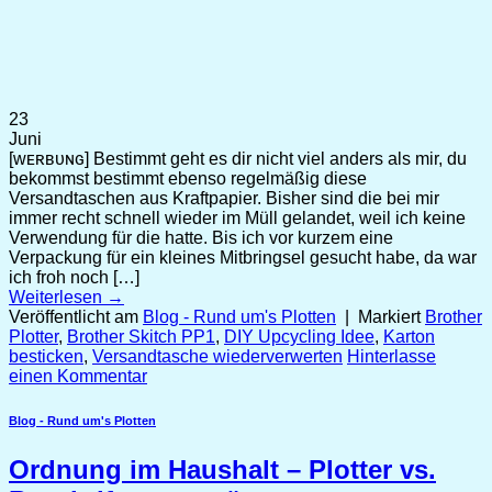
23
Juni
[ᴡᴇʀʙᴜɴɢ] Bestimmt geht es dir nicht viel anders als mir, du
bekommst bestimmt ebenso regelmäßig diese
Versandtaschen aus Kraftpapier. Bisher sind die bei mir
immer recht schnell wieder im Müll gelandet, weil ich keine
Verwendung für die hatte. Bis ich vor kurzem eine
Verpackung für ein kleines Mitbringsel gesucht habe, da war
ich froh noch […]
Weiterlesen
→
Veröffentlicht am
Blog - Rund um's Plotten
|
Markiert
Brother
Plotter
,
Brother Skitch PP1
,
DIY Upcycling Idee
,
Karton
besticken
,
Versandtasche wiederverwerten
Hinterlasse
einen Kommentar
Blog - Rund um's Plotten
Ordnung im Haushalt – Plotter vs.