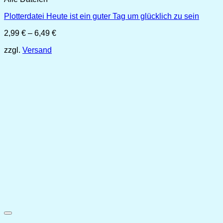
Plotterdatei Heute ist ein guter Tag um glücklich zu sein
Preisspanne:
2,99
€
–
6,49
€
2,99 €
zzgl.
Versand
bis
6,49 €