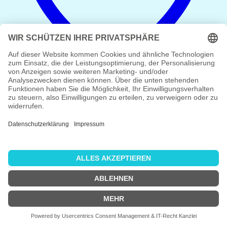
Add to wishlist
Schnellansicht
Alle Dateien
Plotterdatei Unter dem Meer
Preisspanne:
3,99
€
–
7,49
€
3,99 €
zzgl.
Versand
bis
7,49 €
1
2