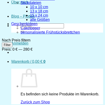
Über mich
Stickdateien
10 x 10 cm
13 x 18 cm
15 x 24 cm
Blog – Plotten
alle Größen
Geschenkideen
Suchen
Caketopper
nach:
personalisierte Frühstücksbrettchen
Nach Preis filtern
Anmelden
Min.
Max.
Filter
Preis
Preis
Preis:
0 €
—
280 €
Warenkorb /
0,00
€
0
Es befinden sich keine Produkte im Warenkorb.
Zurück zum Shop