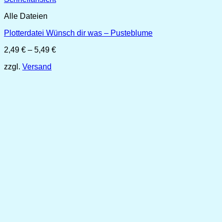
Alle Dateien
Plotterdatei Wünsch dir was – Pusteblume
Preisspanne:
2,49
€
–
5,49
€
2,49 €
zzgl.
Versand
bis
5,49 €