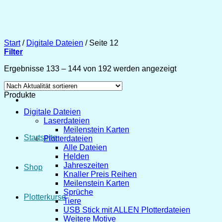
Zum
Inhalt
springen
Start
/
Digitale Dateien
/
Seite 12
Filter
Nach
Ergebnisse 133 – 144 von 192 werden angezeigt
Aktualität
sortiert
Produkte
Digitale Dateien
Laserdateien
Meilenstein Karten
Startseite
Plotterdateien
Alle Dateien
Helden
Jahreszeiten
Shop
Knaller Preis Reihen
Meilenstein Karten
Sprüche
Plotterkurse
Tiere
USB Stick mit ALLEN Plotterdateien
Weitere Motive