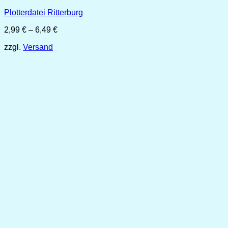
Plotterdatei Ritterburg
Preisspanne:
2,99
€
–
6,49
€
2,99 €
zzgl.
Versand
bis
6,49 €