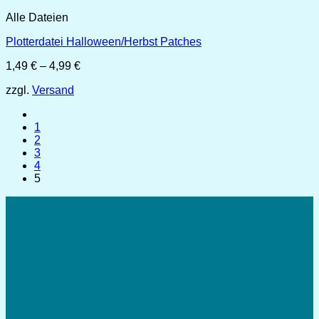
Alle Dateien
Plotterdatei Halloween/Herbst Patches
Preisspanne:
1,49
€
–
4,99
€
1,49 €
zzgl.
Versand
bis
4,99 €
1
2
3
4
5