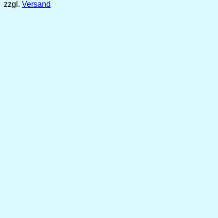
zzgl.
Versand
bis
6,49 €