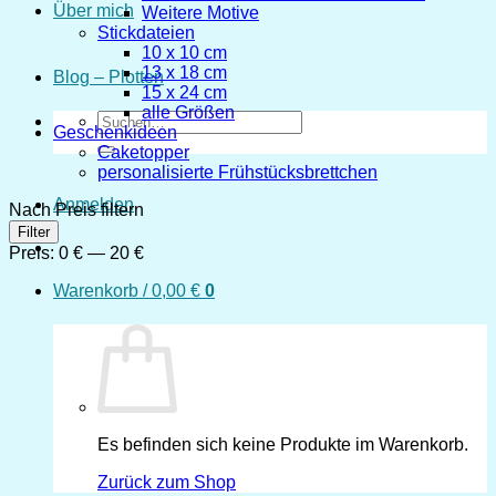
Über mich
Weitere Motive
Stickdateien
10 x 10 cm
13 x 18 cm
Blog – Plotten
15 x 24 cm
alle Größen
Suchen
Geschenkideen
nach:
Caketopper
personalisierte Frühstücksbrettchen
Anmelden
Nach Preis filtern
Min.
Max.
Filter
Preis
Preis
Preis:
0 €
—
20 €
Warenkorb /
0,00
€
0
Es befinden sich keine Produkte im Warenkorb.
Zurück zum Shop