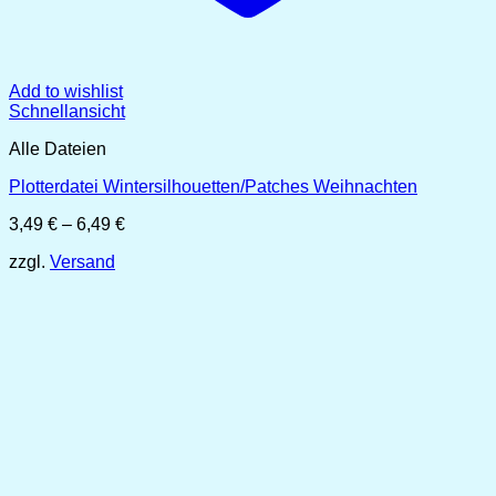
Add to wishlist
Schnellansicht
Alle Dateien
Plotterdatei Wintersilhouetten/Patches Weihnachten
Preisspanne:
3,49
€
–
6,49
€
3,49 €
zzgl.
Versand
bis
6,49 €