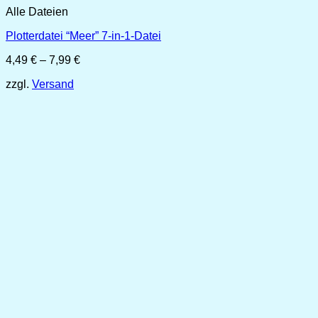
Alle Dateien
Plotterdatei “Meer” 7-in-1-Datei
Preisspanne:
4,49
€
–
7,99
€
4,49 €
zzgl.
Versand
bis
7,99 €