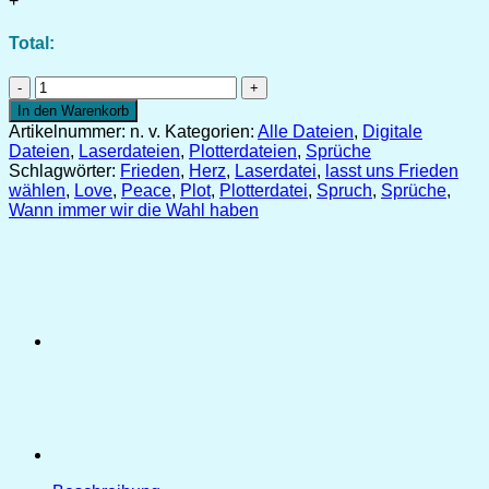
+
Total:
Plotter-
und
In den Warenkorb
Laserdatei
Artikelnummer:
n. v.
Kategorien:
Alle Dateien
,
Digitale
"Frieden"
Dateien
,
Laserdateien
,
Plotterdateien
,
Sprüche
[Digital]
Schlagwörter:
Frieden
,
Herz
,
Laserdatei
,
lasst uns Frieden
Menge
wählen
,
Love
,
Peace
,
Plot
,
Plotterdatei
,
Spruch
,
Sprüche
,
Wann immer wir die Wahl haben