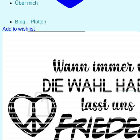
Über mich
Blog – Plotten
Add to wishlist
Suchen
nach:
Anmelden
Warenkorb /
0,00
€
0
Es befinden sich keine Produkte im Warenkorb.
Zurück zum Shop