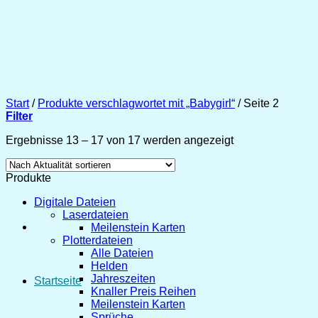
Zum
Inhalt
springen
Start
/
Produkte verschlagwortet mit „Babygirl“
/
Seite 2
Filter
Nach
Ergebnisse 13 – 17 von 17 werden angezeigt
Aktualität
sortiert
Produkte
Digitale Dateien
Laserdateien
Meilenstein Karten
Plotterdateien
Alle Dateien
Helden
Jahreszeiten
Startseite
Knaller Preis Reihen
Meilenstein Karten
Sprüche