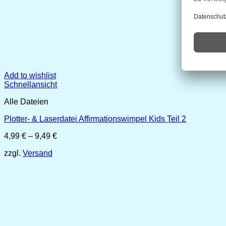
Add to wishlist
Schnellansicht
Alle Dateien
Plotter- & Laserdatei Affirmationswimpel Kids Teil 2
Preisspanne:
4,99
€
–
9,49
€
4,99 €
zzgl.
Versand
bis
9,49 €