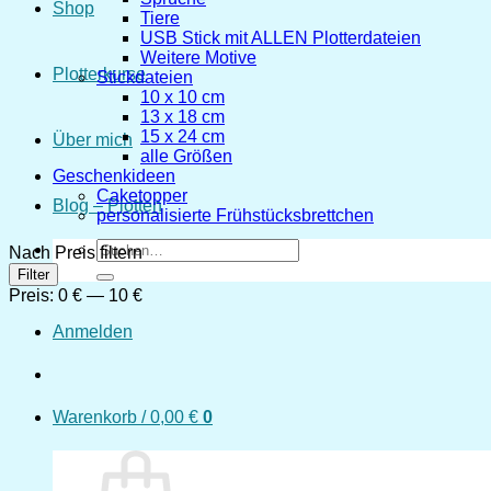
Shop
Tiere
USB Stick mit ALLEN Plotterdateien
Weitere Motive
Plotterkurse
Stickdateien
10 x 10 cm
13 x 18 cm
15 x 24 cm
Über mich
alle Größen
Geschenkideen
Caketopper
Blog – Plotten
personalisierte Frühstücksbrettchen
Suchen
Nach Preis filtern
nach:
Min.
Max.
Filter
Preis
Preis
Preis:
0 €
—
10 €
Anmelden
Warenkorb /
0,00
€
0