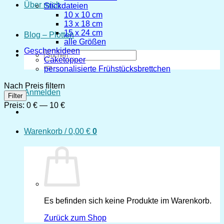
Über mich
Stickdateien
10 x 10 cm
13 x 18 cm
15 x 24 cm
Blog – Plotten
alle Größen
Geschenkideen
Suchen
Caketopper
nach:
personalisierte Frühstücksbrettchen
Nach Preis filtern
Anmelden
Min.
Max.
Filter
Preis
Preis
Preis:
0 €
—
10 €
Warenkorb /
0,00
€
0
Es befinden sich keine Produkte im Warenkorb.
Zurück zum Shop