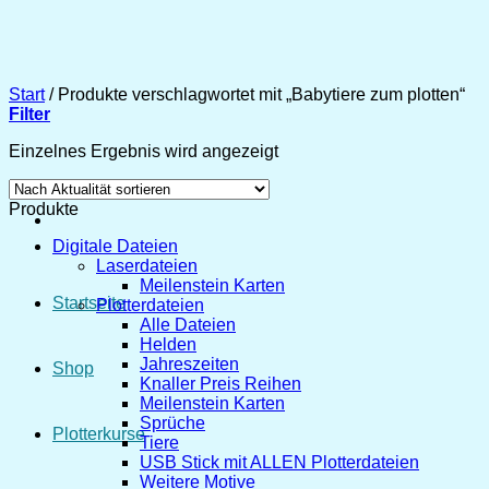
Zum
Inhalt
springen
Start
/
Produkte verschlagwortet mit „Babytiere zum plotten“
Filter
Einzelnes Ergebnis wird angezeigt
Produkte
Digitale Dateien
Laserdateien
Meilenstein Karten
Startseite
Plotterdateien
Alle Dateien
Helden
Jahreszeiten
Shop
Knaller Preis Reihen
Meilenstein Karten
Sprüche
Plotterkurse
Tiere
USB Stick mit ALLEN Plotterdateien
Weitere Motive