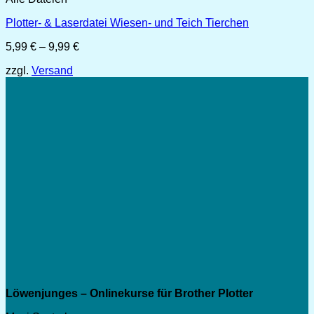
Plotter- & Laserdatei Wiesen- und Teich Tierchen
Preisspanne:
5,99
€
–
9,99
€
5,99 €
zzgl.
Versand
bis
9,99 €
Löwenjunges – Onlinekurse für Brother Plotter