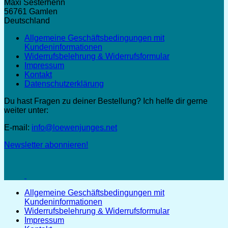
Maxi Sesterhenn
56761 Gamlen
Deutschland
Allgemeine Geschäftsbedingungen mit
Kundeninformationen
Widerrufsbelehrung & Widerrufsformular
Impressum
Kontakt
Datenschutzerklärung
Du hast Fragen zu deiner Bestellung? Ich helfe dir gerne
weiter unter:
E-mail:
info@loewenjunges.net
Newsletter abonnieren!
Allgemeine Geschäftsbedingungen mit
Kundeninformationen
Widerrufsbelehrung & Widerrufsformular
Impressum