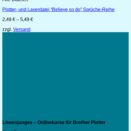
Plotter- und Laserdatei “Believe so do” Sprüche-Reihe
Preisspanne:
2,49
€
–
5,49
€
2,49 €
zzgl.
Versand
bis
5,49 €
Löwenjunges – Onlinekurse für Brother Plotter