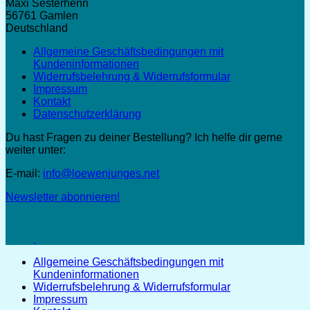
Maxi Sesterhenn
56761 Gamlen
Deutschland
Allgemeine Geschäftsbedingungen mit
Kundeninformationen
Widerrufsbelehrung & Widerrufsformular
Impressum
Kontakt
Datenschutzerklärung
Du hast Fragen zu deiner Bestellung? Ich helfe dir gerne
weiter unter:
E-mail:
info@loewenjunges.net
Newsletter abonnieren!
Allgemeine Geschäftsbedingungen mit
Kundeninformationen
Widerrufsbelehrung & Widerrufsformular
Impressum