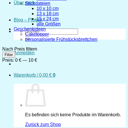
Über mich
Stickdateien
10 x 10 cm
13 x 18 cm
15 x 24 cm
Blog – Plotten
alle Größen
Geschenkideen
Suchen
Caketopper
nach:
personalisierte Frühstücksbrettchen
Nach Preis filtern
Anmelden
Min.
Max.
Filter
Preis
Preis
Preis:
0 €
—
10 €
Warenkorb /
0,00
€
0
Es befinden sich keine Produkte im Warenkorb.
Zurück zum Shop