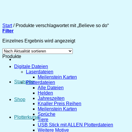
Zum
Inhalt
springen
Start
/
Produkte verschlagwortet mit „Believe so do“
Filter
Einzelnes Ergebnis wird angezeigt
Produkte
Digitale Dateien
Laserdateien
Meilenstein Karten
Startseite
Plotterdateien
Alle Dateien
Helden
Jahreszeiten
Shop
Knaller Preis Reihen
Meilenstein Karten
Sprüche
Plotterkurse
Tiere
USB Stick mit ALLEN Plotterdateien
Weitere Motive