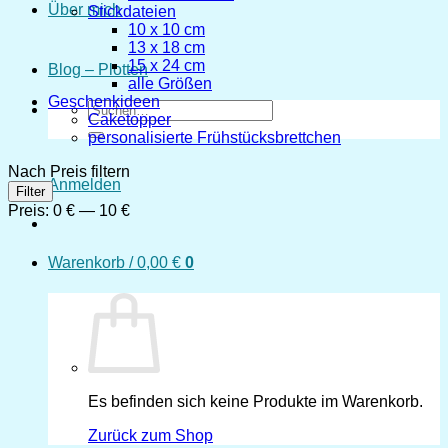
Über mich
Stickdateien
10 x 10 cm
13 x 18 cm
15 x 24 cm
Blog – Plotten
alle Größen
Geschenkideen
Suchen
Caketopper
nach:
personalisierte Frühstücksbrettchen
Nach Preis filtern
Anmelden
Min.
Max.
Filter
Preis
Preis
Preis:
0 €
—
10 €
Warenkorb /
0,00
€
0
Es befinden sich keine Produkte im Warenkorb.
Zurück zum Shop