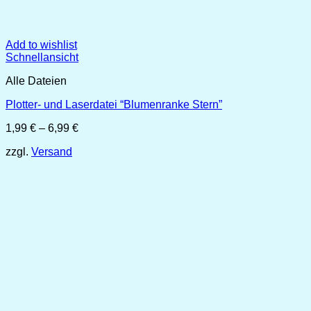
Add to wishlist
Schnellansicht
Alle Dateien
Plotter- und Laserdatei “Blumenranke Stern”
Preisspanne:
1,99
€
–
6,99
€
1,99 €
zzgl.
Versand
bis
6,99 €