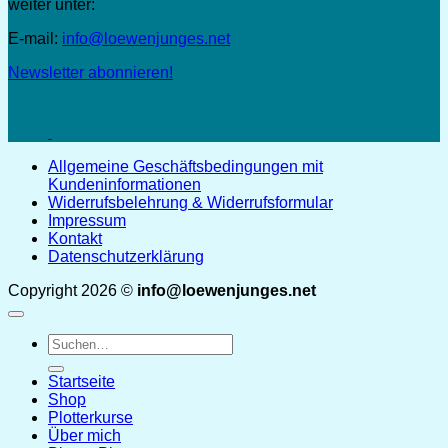
weiter unter:
E-mail:
info@loewenjunges.net
Newsletter abonnieren!
Allgemeine Geschäftsbedingungen mit
Kundeninformationen
Widerrufsbelehrung & Widerrufsformular
Impressum
Kontakt
Datenschutzerklärung
Copyright 2026 ©
info@loewenjunges.net
Suchen
nach:
Startseite
Shop
Plotterkurse
Über mich