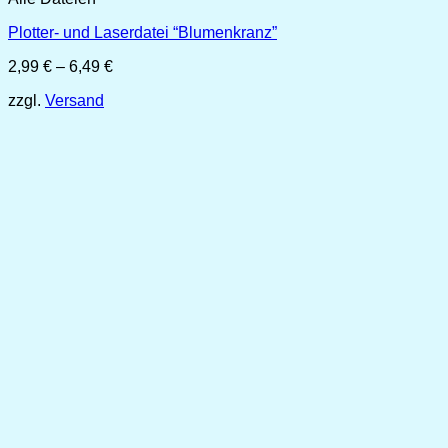
Plotter- und Laserdatei “Blumenkranz”
Preisspanne:
2,99
€
–
6,49
€
2,99 €
zzgl.
Versand
bis
6,49 €