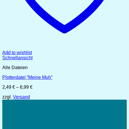
Add to wishlist
Schnellansicht
Alle Dateien
Plotterdatei “Meine Muh”
Preisspanne:
2,49
€
–
6,99
€
2,49 €
zzgl.
Versand
bis
6,99 €