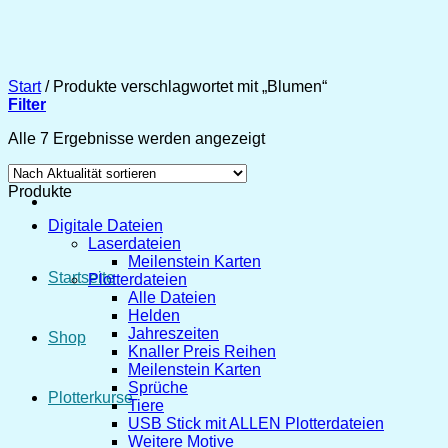
Zum
Inhalt
springen
Start
/
Produkte verschlagwortet mit „Blumen“
Filter
Nach
Alle 7 Ergebnisse werden angezeigt
Aktualität
sortiert
Produkte
Digitale Dateien
Laserdateien
Meilenstein Karten
Startseite
Plotterdateien
Alle Dateien
Helden
Jahreszeiten
Shop
Knaller Preis Reihen
Meilenstein Karten
Sprüche
Plotterkurse
Tiere
USB Stick mit ALLEN Plotterdateien
Weitere Motive