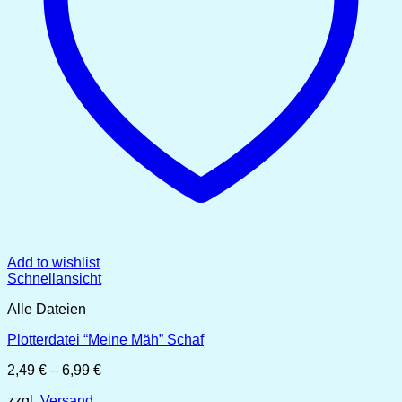
Add to wishlist
Schnellansicht
Alle Dateien
Plotterdatei “Meine Mäh” Schaf
Preisspanne:
2,49
€
–
6,99
€
2,49 €
zzgl.
Versand
bis