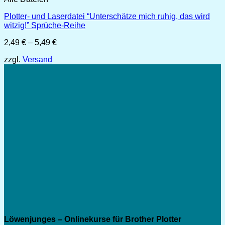
Plotter- und Laserdatei “Unterschätze mich ruhig, das wird
witzig!” Sprüche-Reihe
Preisspanne:
2,49
€
–
5,49
€
2,49 €
zzgl.
Versand
bis
5,49 €
Löwenjunges – Onlinekurse für Brother Plotter