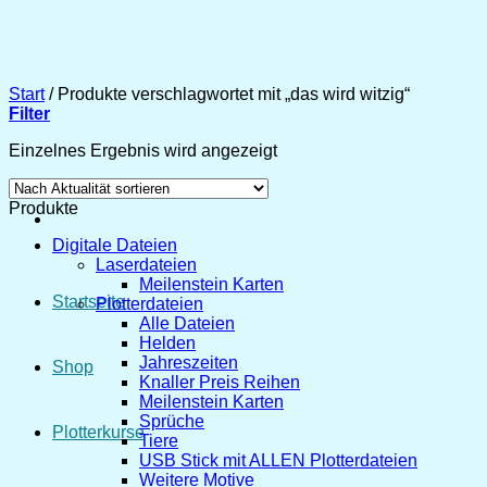
Zum
Inhalt
springen
Start
/
Produkte verschlagwortet mit „das wird witzig“
Filter
Einzelnes Ergebnis wird angezeigt
Produkte
Digitale Dateien
Laserdateien
Meilenstein Karten
Startseite
Plotterdateien
Alle Dateien
Helden
Jahreszeiten
Shop
Knaller Preis Reihen
Meilenstein Karten
Sprüche
Plotterkurse
Tiere
USB Stick mit ALLEN Plotterdateien
Weitere Motive