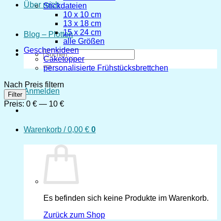
Über mich
Stickdateien
10 x 10 cm
13 x 18 cm
15 x 24 cm
Blog – Plotten
alle Größen
Geschenkideen
Suchen
Caketopper
nach:
personalisierte Frühstücksbrettchen
Nach Preis filtern
Anmelden
Min.
Max.
Filter
Preis
Preis
Preis:
0 €
—
10 €
Warenkorb /
0,00
€
0
Es befinden sich keine Produkte im Warenkorb.
Zurück zum Shop