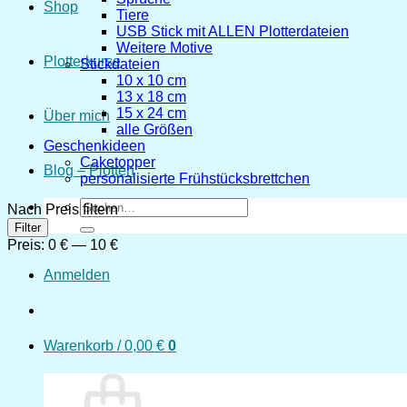
Shop
Tiere
USB Stick mit ALLEN Plotterdateien
Weitere Motive
Plotterkurse
Stickdateien
10 x 10 cm
13 x 18 cm
15 x 24 cm
Über mich
alle Größen
Geschenkideen
Caketopper
Blog – Plotten
personalisierte Frühstücksbrettchen
Suchen
Nach Preis filtern
nach:
Min.
Max.
Filter
Preis
Preis
Preis:
0 €
—
10 €
Anmelden
Warenkorb /
0,00
€
0