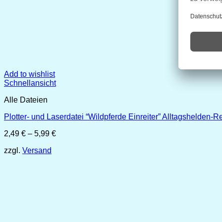
Add to wishlist
Schnellansicht
Alle Dateien
Plotter- und Laserdatei “Wildpferde Einreiter” Alltagshelden-R
Preisspanne:
2,49
€
–
5,99
€
2,49 €
zzgl.
Versand
bis
5,99 €