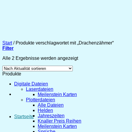
Zum
Inhalt
springen
Start
/
Produkte verschlagwortet mit „Drachenzähmer“
Filter
Nach
Alle 2 Ergebnisse werden angezeigt
Aktualität
sortiert
Produkte
Digitale Dateien
Laserdateien
Meilenstein Karten
Plotterdateien
Alle Dateien
Helden
Jahreszeiten
Startseite
Knaller Preis Reihen
Meilenstein Karten
Sprüche