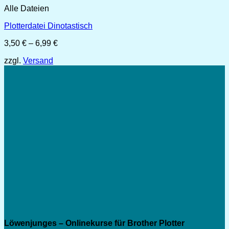
Alle Dateien
Plotterdatei Dinotastisch
Preisspanne:
3,50
€
–
6,99
€
3,50 €
zzgl.
Versand
bis
6,99 €
Löwenjunges – Onlinekurse für Brother Plotter