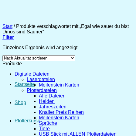
Zum
Inhalt
springen
Start
/
Produkte verschlagwortet mit „Egal wie sauer du bist
Dinos sind Saurier“
Filter
Einzelnes Ergebnis wird angezeigt
Produkte
Digitale Dateien
Laserdateien
Startseite
Meilenstein Karten
Plotterdateien
Alle Dateien
Helden
Shop
Jahreszeiten
Knaller Preis Reihen
Meilenstein Karten
Plotterkurse
Sprüche
Tiere
USB Stick mit ALLEN Plotterdateien