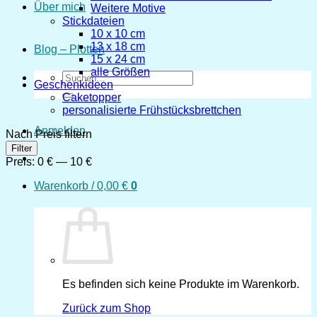
Über mich
Weitere Motive
Stickdateien
10 x 10 cm
13 x 18 cm
Blog – Plotten
15 x 24 cm
alle Größen
Suchen
Geschenkideen
nach:
Caketopper
personalisierte Frühstücksbrettchen
Anmelden
Nach Preis filtern
Min.
Max.
Filter
Preis
Preis
Preis:
0 €
—
10 €
Warenkorb /
0,00
€
0
Es befinden sich keine Produkte im Warenkorb.
Zurück zum Shop