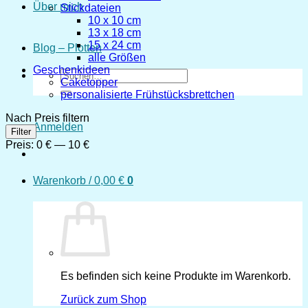
Über mich
Stickdateien
10 x 10 cm
13 x 18 cm
15 x 24 cm
Blog – Plotten
alle Größen
Geschenkideen
Suchen
Caketopper
nach:
personalisierte Frühstücksbrettchen
Nach Preis filtern
Anmelden
Min.
Max.
Filter
Preis
Preis
Preis:
0 €
—
10 €
Warenkorb /
0,00
€
0
Es befinden sich keine Produkte im Warenkorb.
Zurück zum Shop