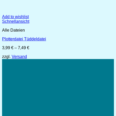
Add to wishlist
Schnellansicht
Alle Dateien
Plotterdatei Tüddeldatei
Preisspanne:
3,99
€
–
7,49
€
3,99 €
zzgl.
Versand
bis
7,49 €