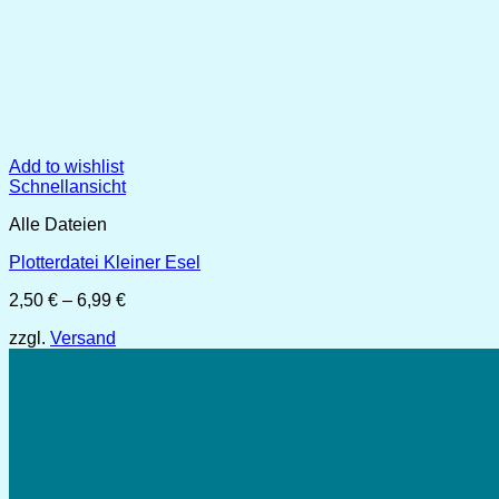
Add to wishlist
Schnellansicht
Alle Dateien
Plotterdatei Kleiner Esel
Preisspanne:
2,50
€
–
6,99
€
2,50 €
zzgl.
Versand
bis
6,99 €