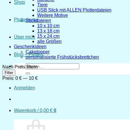
Shop
Tiere
USB Stick mit ALLEN Plotterdateien
Weitere Motive
Plotterkurse
Stickdateien
10 x 10 cm
13 x 18 cm
15 x 24 cm
Über mich
alle Größen
Geschenkideen
Caketopper
Blog – Plotten
personalisierte Frühstücksbrettchen
Suchen
Nach Preis filtern
nach:
Min.
Max.
Filter
Preis
Preis
Preis:
0 €
—
10 €
Anmelden
Warenkorb /
0,00
€
0