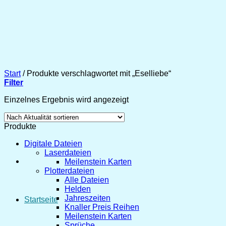
Zum
Inhalt
springen
Start
/
Produkte verschlagwortet mit „Eselliebe“
Filter
Einzelnes Ergebnis wird angezeigt
Produkte
Digitale Dateien
Laserdateien
Meilenstein Karten
Plotterdateien
Alle Dateien
Helden
Jahreszeiten
Startseite
Knaller Preis Reihen
Meilenstein Karten
Sprüche