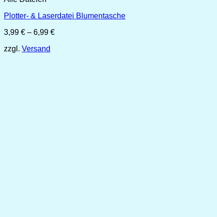
Plotter- & Laserdatei Blumentasche
Preisspanne:
3,99
€
–
6,99
€
3,99 €
zzgl.
Versand
bis
6,99 €