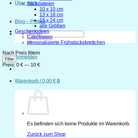
Über mich
Stickdateien
10 x 10 cm
13 x 18 cm
15 x 24 cm
Blog – Plotten
alle Größen
Geschenkideen
Suchen
Caketopper
nach:
personalisierte Frühstücksbrettchen
Nach Preis filtern
Anmelden
Min.
Max.
Filter
Preis
Preis
Preis:
0 €
—
10 €
Warenkorb /
0,00
€
0
Es befinden sich keine Produkte im Warenkorb.
Zurück zum Shop