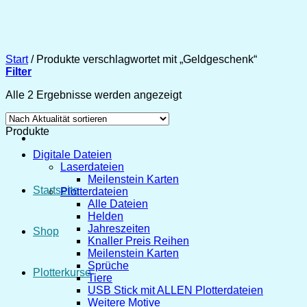
Zum
Inhalt
springen
Start
/
Produkte verschlagwortet mit „Geldgeschenk“
Filter
Nach
Alle 2 Ergebnisse werden angezeigt
Aktualität
sortiert
Produkte
Digitale Dateien
Laserdateien
Meilenstein Karten
Startseite
Plotterdateien
Alle Dateien
Helden
Jahreszeiten
Shop
Knaller Preis Reihen
Meilenstein Karten
Sprüche
Plotterkurse
Tiere
USB Stick mit ALLEN Plotterdateien
Weitere Motive