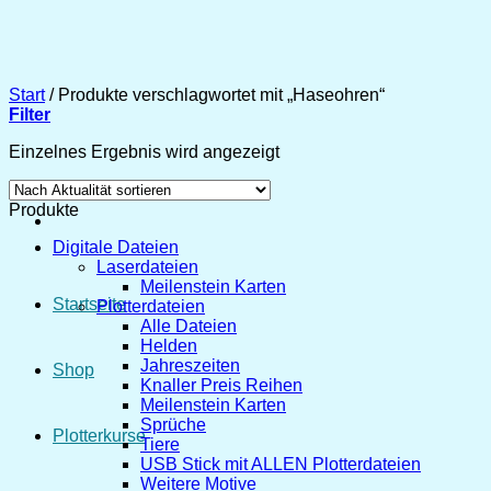
Zum
Inhalt
springen
Start
/
Produkte verschlagwortet mit „Haseohren“
Filter
Einzelnes Ergebnis wird angezeigt
Produkte
Digitale Dateien
Laserdateien
Meilenstein Karten
Startseite
Plotterdateien
Alle Dateien
Helden
Jahreszeiten
Shop
Knaller Preis Reihen
Meilenstein Karten
Sprüche
Plotterkurse
Tiere
USB Stick mit ALLEN Plotterdateien
Weitere Motive