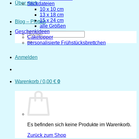
Über mich
Stickdateien
10 x 10 cm
13 x 18 cm
15 x 24 cm
Blog – Plotten
alle Größen
Geschenkideen
Suchen
Caketopper
nach:
personalisierte Frühstücksbrettchen
Anmelden
Warenkorb /
0,00
€
0
Es befinden sich keine Produkte im Warenkorb.
Zurück zum Shop