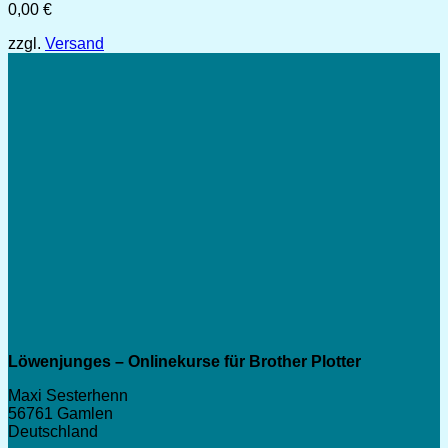
0,00
€
zzgl.
Versand
Löwenjunges – Onlinekurse für Brother Plotter
Maxi Sesterhenn
56761 Gamlen
Deutschland