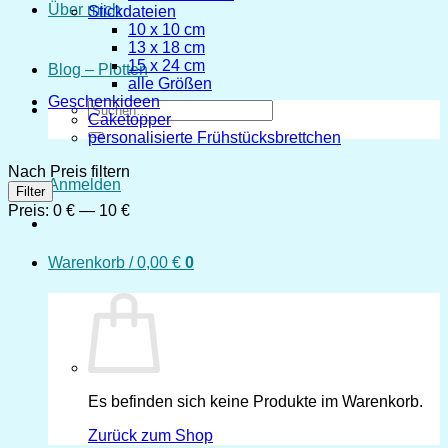
Über mich
Stickdateien
10 x 10 cm
13 x 18 cm
15 x 24 cm
Blog – Plotten
alle Größen
Geschenkideen
Suchen
Caketopper
nach:
personalisierte Frühstücksbrettchen
Nach Preis filtern
Anmelden
Min.
Max.
Filter
Preis
Preis
Preis:
0 €
—
10 €
Warenkorb /
0,00
€
0
Es befinden sich keine Produkte im Warenkorb.
Zurück zum Shop