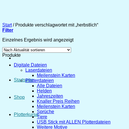
Zum
Inhalt
springen
Start
/
Produkte verschlagwortet mit „herbstlich“
Filter
Einzelnes Ergebnis wird angezeigt
Produkte
Digitale Dateien
Laserdateien
Meilenstein Karten
Startseite
Plotterdateien
Alle Dateien
Helden
Jahreszeiten
Shop
Knaller Preis Reihen
Meilenstein Karten
Sprüche
Plotterkurse
Tiere
USB Stick mit ALLEN Plotterdateien
Weitere Motive