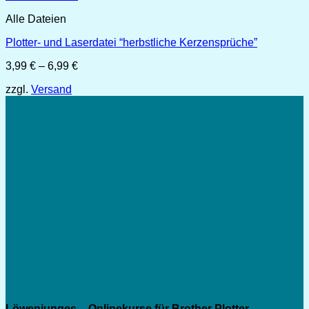
Alle Dateien
Plotter- und Laserdatei “herbstliche Kerzensprüche”
Preisspanne:
3,99
€
–
6,99
€
3,99 €
zzgl.
Versand
bis
6,99 €
Löwenjunges – Onlinekurse für Brother Plotter