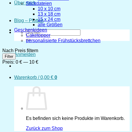
Über mich
Stickdateien
10 x 10 cm
13 x 18 cm
15 x 24 cm
Blog – Plotten
alle Größen
Geschenkideen
Suchen
Caketopper
nach:
personalisierte Frühstücksbrettchen
Nach Preis filtern
Anmelden
Min.
Max.
Filter
Preis
Preis
Preis:
0 €
—
10 €
Warenkorb /
0,00
€
0
Es befinden sich keine Produkte im Warenkorb.
Zurück zum Shop