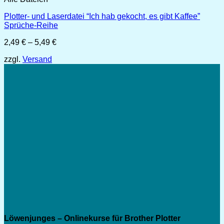
Plotter- und Laserdatei “Ich hab gekocht, es gibt Kaffee”
Sprüche-Reihe
Preisspanne:
2,49
€
–
5,49
€
2,49 €
zzgl.
Versand
bis
5,49 €
Löwenjunges – Onlinekurse für Brother Plotter