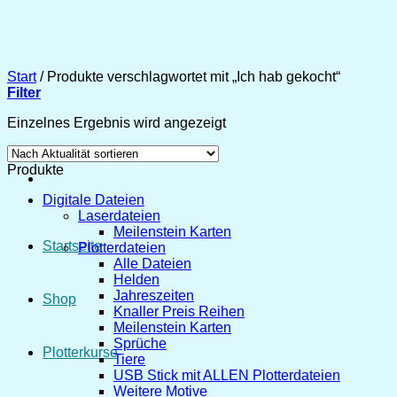
Zum
Inhalt
springen
Start
/
Produkte verschlagwortet mit „Ich hab gekocht“
Filter
Einzelnes Ergebnis wird angezeigt
Produkte
Digitale Dateien
Laserdateien
Meilenstein Karten
Startseite
Plotterdateien
Alle Dateien
Helden
Jahreszeiten
Shop
Knaller Preis Reihen
Meilenstein Karten
Sprüche
Plotterkurse
Tiere
USB Stick mit ALLEN Plotterdateien
Weitere Motive