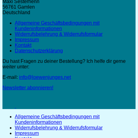
Maxi Sesterhenn
56761 Gamlen
Deutschland
Allgemeine Geschäftsbedingungen mit
Kundeninformationen
Widerrufsbelehrung & Widerrufsformular
Impressum
Kontakt
Datenschutzerklärung
Du hast Fragen zu deiner Bestellung? Ich helfe dir gerne
weiter unter:
E-mail:
info@loewenjunges.net
Newsletter abonnieren!
Allgemeine Geschäftsbedingungen mit
Kundeninformationen
Widerrufsbelehrung & Widerrufsformular
Impressum