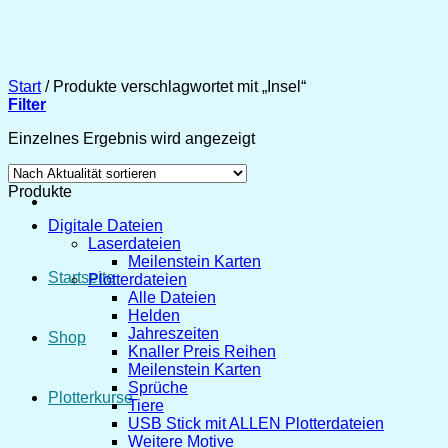
Zum
Inhalt
springen
Start
/
Produkte verschlagwortet mit „Insel“
Filter
Einzelnes Ergebnis wird angezeigt
Produkte
Digitale Dateien
Laserdateien
Meilenstein Karten
Startseite
Plotterdateien
Alle Dateien
Helden
Jahreszeiten
Shop
Knaller Preis Reihen
Meilenstein Karten
Sprüche
Plotterkurse
Tiere
USB Stick mit ALLEN Plotterdateien
Weitere Motive