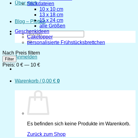
Über mich
Stickdateien
10 x 10 cm
13 x 18 cm
15 x 24 cm
Blog – Plotten
alle Größen
Geschenkideen
Suchen
Caketopper
nach:
personalisierte Frühstücksbrettchen
Nach Preis filtern
Anmelden
Min.
Max.
Filter
Preis
Preis
Preis:
0 €
—
10 €
Warenkorb /
0,00
€
0
Es befinden sich keine Produkte im Warenkorb.
Zurück zum Shop