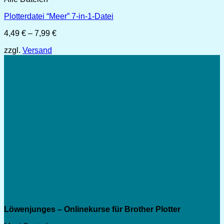
Plotterdatei “Meer” 7-in-1-Datei
Preisspanne:
4,49
€
–
7,99
€
4,49 €
zzgl.
Versand
bis
7,99 €
Löwenjunges – Onlinekurse für Brother Plotter