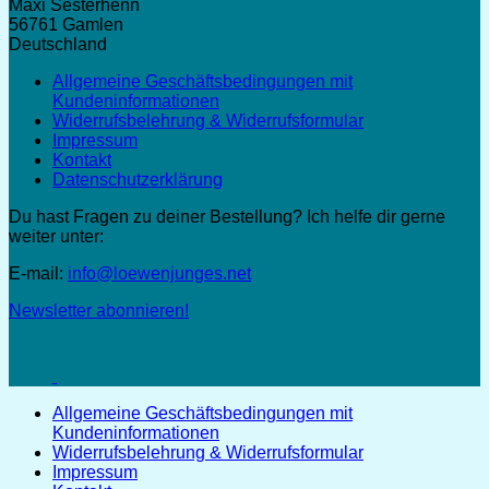
Maxi Sesterhenn
56761 Gamlen
Deutschland
Allgemeine Geschäftsbedingungen mit
Kundeninformationen
Widerrufsbelehrung & Widerrufsformular
Impressum
Kontakt
Datenschutzerklärung
Du hast Fragen zu deiner Bestellung? Ich helfe dir gerne
weiter unter:
E-mail:
info@loewenjunges.net
Newsletter abonnieren!
Allgemeine Geschäftsbedingungen mit
Kundeninformationen
Widerrufsbelehrung & Widerrufsformular
Impressum