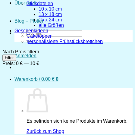
Über mich
Stickdateien
10 x 10 cm
13 x 18 cm
15 x 24 cm
Blog – Plotten
alle Größen
Geschenkideen
Suchen
Caketopper
nach:
personalisierte Frühstücksbrettchen
Nach Preis filtern
Anmelden
Min.
Max.
Filter
Preis
Preis
Preis:
0 €
—
10 €
Warenkorb /
0,00
€
0
Es befinden sich keine Produkte im Warenkorb.
Zurück zum Shop