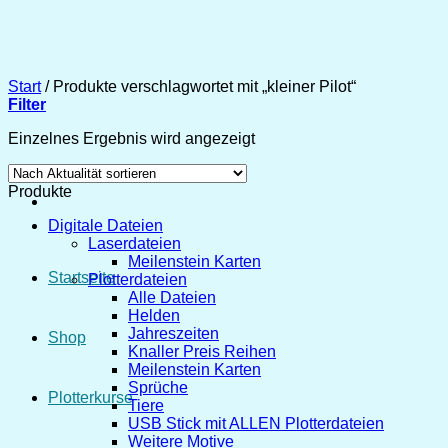
Zum
Inhalt
springen
Start
/
Produkte verschlagwortet mit „kleiner Pilot“
Filter
Einzelnes Ergebnis wird angezeigt
Produkte
Digitale Dateien
Laserdateien
Meilenstein Karten
Startseite
Plotterdateien
Alle Dateien
Helden
Jahreszeiten
Shop
Knaller Preis Reihen
Meilenstein Karten
Sprüche
Plotterkurse
Tiere
USB Stick mit ALLEN Plotterdateien
Weitere Motive