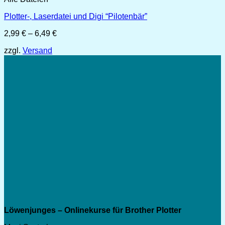
Plotter-, Laserdatei und Digi “Pilotenbär”
Preisspanne:
2,99
€
–
6,49
€
2,99 €
zzgl.
Versand
bis
6,49 €
Löwenjunges – Onlinekurse für Brother Plotter