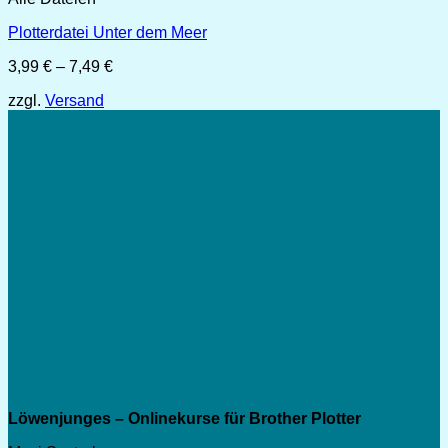
Plotterdatei Unter dem Meer
Preisspanne:
3,99
€
–
7,49
€
3,99 €
zzgl.
Versand
bis
7,49 €
Löwenjunges – Onlinekurse für Brother Plotter