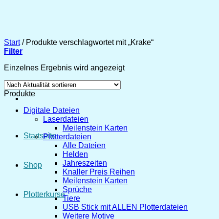
Zum
Inhalt
springen
Start
/
Produkte verschlagwortet mit „Krake“
Filter
Einzelnes Ergebnis wird angezeigt
Produkte
Digitale Dateien
Laserdateien
Meilenstein Karten
Startseite
Plotterdateien
Alle Dateien
Helden
Jahreszeiten
Shop
Knaller Preis Reihen
Meilenstein Karten
Sprüche
Plotterkurse
Tiere
USB Stick mit ALLEN Plotterdateien
Weitere Motive