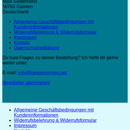
Maxi Sesterhenn
56761 Gamlen
Deutschland
Allgemeine Geschäftsbedingungen mit
Kundeninformationen
Widerrufsbelehrung & Widerrufsformular
Impressum
Kontakt
Datenschutzerklärung
Du hast Fragen zu deiner Bestellung? Ich helfe dir gerne
weiter unter:
E-mail:
info@loewenjunges.net
Newsletter abonnieren!
Allgemeine Geschäftsbedingungen mit
Kundeninformationen
Widerrufsbelehrung & Widerrufsformular
Impressum