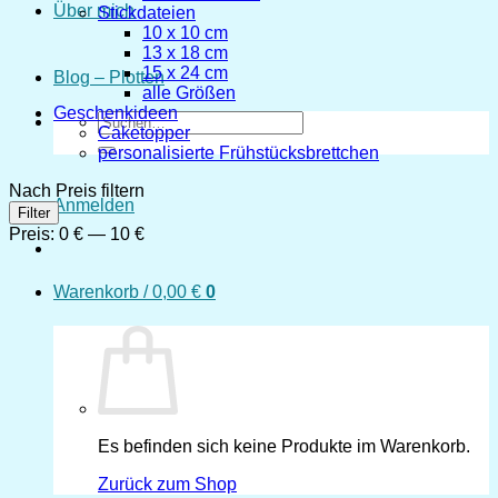
Über mich
Stickdateien
10 x 10 cm
13 x 18 cm
15 x 24 cm
Blog – Plotten
alle Größen
Geschenkideen
Suchen
Caketopper
nach:
personalisierte Frühstücksbrettchen
Nach Preis filtern
Anmelden
Min.
Max.
Filter
Preis
Preis
Preis:
0 €
—
10 €
Warenkorb /
0,00
€
0
Es befinden sich keine Produkte im Warenkorb.
Zurück zum Shop