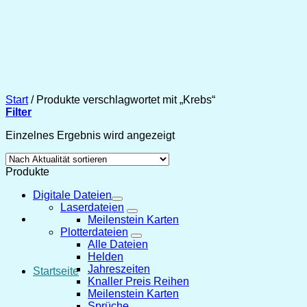
Zum
Inhalt
springen
Start
/
Produkte verschlagwortet mit „Krebs“
Filter
Einzelnes Ergebnis wird angezeigt
Produkte
Digitale Dateien
Laserdateien
Meilenstein Karten
Plotterdateien
Alle Dateien
Helden
Jahreszeiten
Startseite
Knaller Preis Reihen
Meilenstein Karten
Sprüche