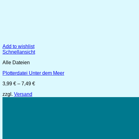
Add to wishlist
Schnellansicht
Alle Dateien
Plotterdatei Unter dem Meer
Preisspanne:
3,99
€
–
7,49
€
3,99 €
zzgl.
Versand
bis
7,49 €