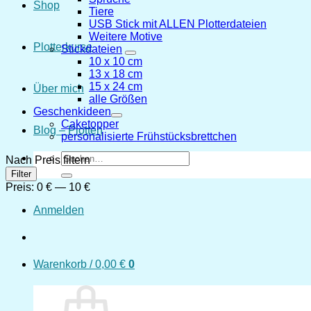
Shop
Tiere
USB Stick mit ALLEN Plotterdateien
Weitere Motive
Plotterkurse
Stickdateien
10 x 10 cm
13 x 18 cm
15 x 24 cm
Über mich
alle Größen
Geschenkideen
Caketopper
Blog – Plotten
personalisierte Frühstücksbrettchen
Suchen
Nach Preis filtern
nach:
Min.
Max.
Filter
Preis
Preis
Preis:
0 €
—
10 €
Anmelden
Warenkorb /
0,00
€
0