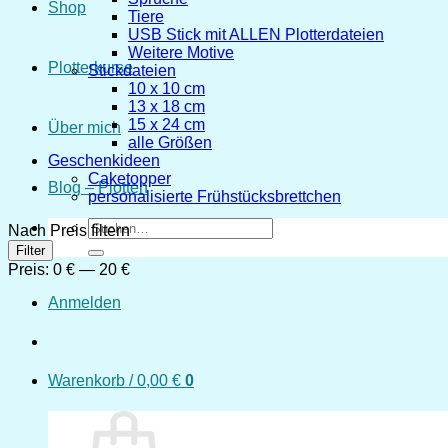
Shop
Tiere
USB Stick mit ALLEN Plotterdateien
Weitere Motive
Plotterkurse
Stickdateien
10 x 10 cm
13 x 18 cm
15 x 24 cm
Über mich
alle Größen
Geschenkideen
Caketopper
Blog – Plotten
personalisierte Frühstücksbrettchen
Suchen
Nach Preis filtern
nach:
Min.
Max.
Filter
Preis
Preis
Preis:
0 €
—
20 €
Anmelden
Warenkorb /
0,00
€
0