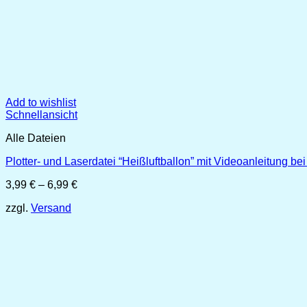
Add to wishlist
Schnellansicht
Alle Dateien
Plotter- und Laserdatei “Heißluftballon” mit Videoanleitung b
Preisspanne:
3,99
€
–
6,99
€
3,99 €
zzgl.
Versand
bis
6,99 €