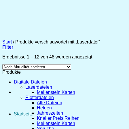
Zum
Inhalt
springen
Start
/
Produkte verschlagwortet mit „Laserdatei“
Filter
Nach
Ergebnisse 1 – 12 von 48 werden angezeigt
Aktualität
sortiert
Produkte
Digitale Dateien
Laserdateien
Meilenstein Karten
Plotterdateien
Alle Dateien
Helden
Jahreszeiten
Startseite
Knaller Preis Reihen
Meilenstein Karten
Sprüche