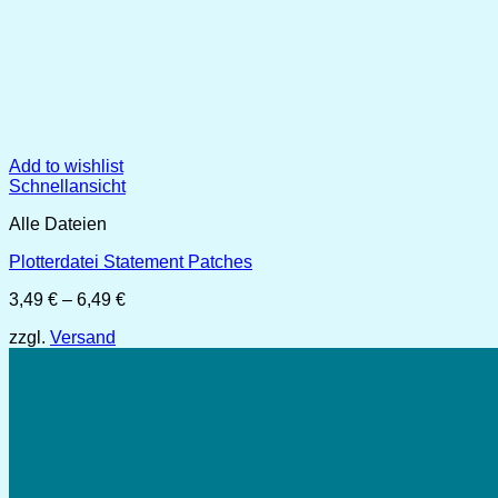
Add to wishlist
Schnellansicht
Alle Dateien
Plotterdatei Statement Patches
Preisspanne:
3,49
€
–
6,49
€
3,49 €
zzgl.
Versand
bis
6,49 €