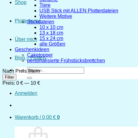
Shop
Tiere
USB Stick mit ALLEN Plotterdateien
Weitere Motive
Plotterkurse
Stickdateien
10 x 10 cm
13 x 18 cm
15 x 24 cm
Über mich
alle Größen
Geschenkideen
Caketopper
Blog – Plotten
personalisierte Frühstücksbrettchen
Suchen
Nach Preis filtern
nach:
Min.
Max.
Filter
Preis
Preis
Preis:
0 €
—
10 €
Anmelden
Warenkorb /
0,00
€
0