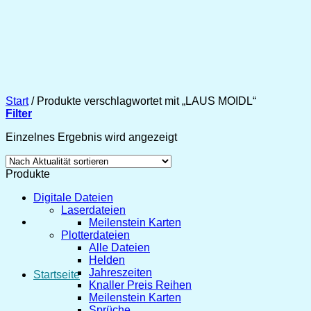
Zum
Inhalt
springen
Start
/
Produkte verschlagwortet mit „LAUS MOIDL“
Filter
Einzelnes Ergebnis wird angezeigt
Produkte
Digitale Dateien
Laserdateien
Meilenstein Karten
Plotterdateien
Alle Dateien
Helden
Jahreszeiten
Startseite
Knaller Preis Reihen
Meilenstein Karten
Sprüche