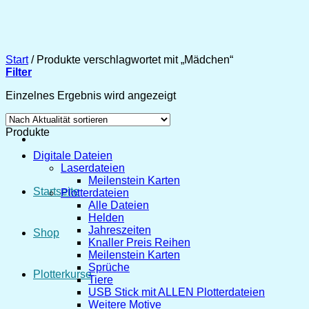
Zum
Inhalt
springen
Start
/
Produkte verschlagwortet mit „Mädchen“
Filter
Einzelnes Ergebnis wird angezeigt
Produkte
Digitale Dateien
Laserdateien
Meilenstein Karten
Startseite
Plotterdateien
Alle Dateien
Helden
Jahreszeiten
Shop
Knaller Preis Reihen
Meilenstein Karten
Sprüche
Plotterkurse
Tiere
USB Stick mit ALLEN Plotterdateien
Weitere Motive