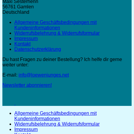
Maxi Sesterhenn
56761 Gamlen
Deutschland
Allgemeine Geschäftsbedingungen mit
Kundeninformationen
Widerrufsbelehrung & Widerrufsformular
Impressum
Kontakt
Datenschutzerklärung
Du hast Fragen zu deiner Bestellung? Ich helfe dir gerne
weiter unter:
E-mail:
info@loewenjunges.net
Newsletter abonnieren!
Allgemeine Geschäftsbedingungen mit
Kundeninformationen
Widerrufsbelehrung & Widerrufsformular
Impressum