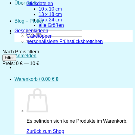
Über mich
Stickdateien
10 x 10 cm
13 x 18 cm
15 x 24 cm
Blog – Plotten
alle Größen
Geschenkideen
Suchen
Caketopper
nach:
personalisierte Frühstücksbrettchen
Nach Preis filtern
Anmelden
Min.
Max.
Filter
Preis
Preis
Preis:
0 €
—
10 €
Warenkorb /
0,00
€
0
Es befinden sich keine Produkte im Warenkorb.
Zurück zum Shop