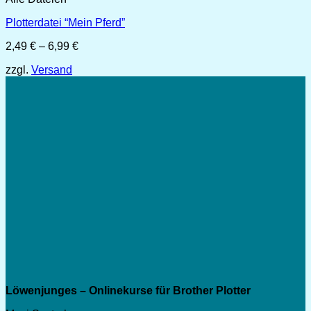
Plotterdatei “Mein Pferd”
Preisspanne:
2,49
€
–
6,99
€
2,49 €
zzgl.
Versand
bis
6,99 €
Löwenjunges – Onlinekurse für Brother Plotter