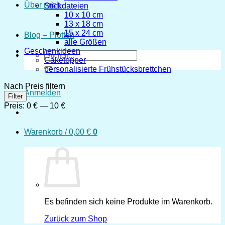
Über mich
Stickdateien
10 x 10 cm
13 x 18 cm
15 x 24 cm
Blog – Plotten
alle Größen
Geschenkideen
Suchen
Caketopper
nach:
personalisierte Frühstücksbrettchen
Nach Preis filtern
Anmelden
Min.
Max.
Filter
Preis
Preis
Preis:
0 €
—
10 €
Warenkorb /
0,00
€
0
Es befinden sich keine Produkte im Warenkorb.
Zurück zum Shop