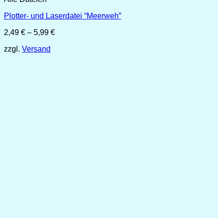
Plotter- und Laserdatei “Meerweh”
Preisspanne:
2,49
€
–
5,99
€
2,49 €
zzgl.
Versand
bis
5,99 €