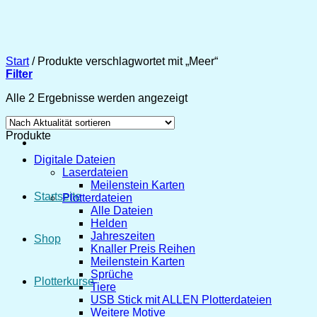
Zum
Inhalt
springen
Start
/
Produkte verschlagwortet mit „Meer“
Filter
Nach
Alle 2 Ergebnisse werden angezeigt
Aktualität
sortiert
Produkte
Digitale Dateien
Laserdateien
Meilenstein Karten
Startseite
Plotterdateien
Alle Dateien
Helden
Jahreszeiten
Shop
Knaller Preis Reihen
Meilenstein Karten
Sprüche
Plotterkurse
Tiere
USB Stick mit ALLEN Plotterdateien
Weitere Motive