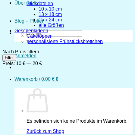
Über mich
Stickdateien
10 x 10 cm
13 x 18 cm
15 x 24 cm
Blog – Plotten
alle Größen
Geschenkideen
Suchen
Caketopper
nach:
personalisierte Frühstücksbrettchen
Nach Preis filtern
Anmelden
Min.
Max.
Filter
Preis
Preis
Preis:
10 €
—
20 €
Warenkorb /
0,00
€
0
Es befinden sich keine Produkte im Warenkorb.
Zurück zum Shop