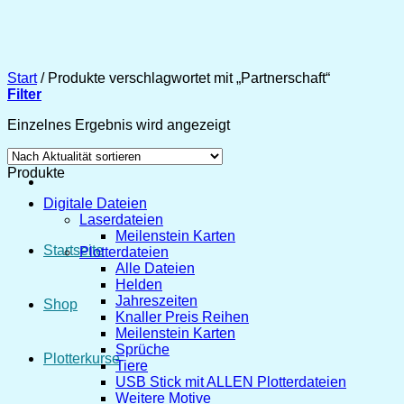
Zum
Inhalt
springen
Start
/
Produkte verschlagwortet mit „Partnerschaft“
Filter
Einzelnes Ergebnis wird angezeigt
Produkte
Digitale Dateien
Laserdateien
Meilenstein Karten
Startseite
Plotterdateien
Alle Dateien
Helden
Jahreszeiten
Shop
Knaller Preis Reihen
Meilenstein Karten
Sprüche
Plotterkurse
Tiere
USB Stick mit ALLEN Plotterdateien
Weitere Motive