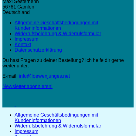
Maxi Sesterhenn
56761 Gamlen
Deutschland
Allgemeine Geschäftsbedingungen mit
Kundeninformationen
Widerrufsbelehrung & Widerrufsformular
Impressum
Kontakt
Datenschutzerklärung
Du hast Fragen zu deiner Bestellung? Ich helfe dir gerne
weiter unter:
E-mail:
info@loewenjunges.net
Newsletter abonnieren!
Allgemeine Geschäftsbedingungen mit
Kundeninformationen
Widerrufsbelehrung & Widerrufsformular
Impressum