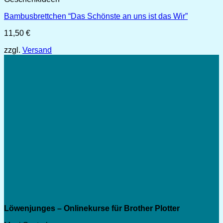
Bambusbrettchen “Das Schönste an uns ist das Wir”
11,50
€
zzgl.
Versand
Löwenjunges – Onlinekurse für Brother Plotter