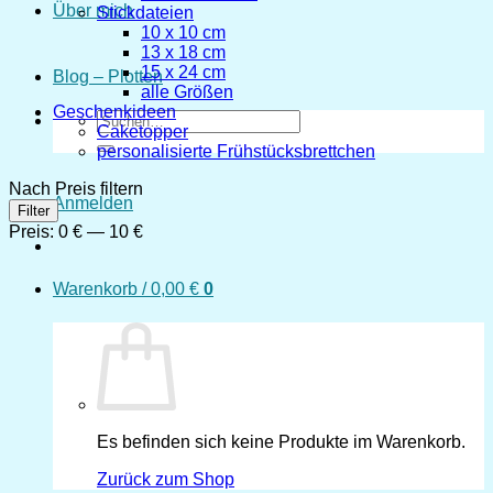
Über mich
Stickdateien
10 x 10 cm
13 x 18 cm
15 x 24 cm
Blog – Plotten
alle Größen
Geschenkideen
Suchen
Caketopper
nach:
personalisierte Frühstücksbrettchen
Nach Preis filtern
Anmelden
Min.
Max.
Filter
Preis
Preis
Preis:
0 €
—
10 €
Warenkorb /
0,00
€
0
Es befinden sich keine Produkte im Warenkorb.
Zurück zum Shop