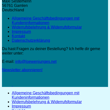
Maxi Sesterhenn
56761 Gamlen
Deutschland
Allgemeine Geschäftsbedingungen mit
Kundeninformationen
Widerrufsbelehrung & Widerrufsformular
Impressum
Kontakt
Datenschutzerklärung
Du hast Fragen zu deiner Bestellung? Ich helfe dir gerne
weiter unter:
E-mail:
info@loewenjunges.net
Newsletter abonnieren!
Allgemeine Geschäftsbedingungen mit
Kundeninformationen
Widerrufsbelehrung & Widerrufsformular
Impressum