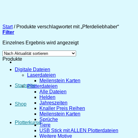
Zum
Inhalt
springen
Start
/
Produkte verschlagwortet mit „Pferdeliebhaber“
Filter
Einzelnes Ergebnis wird angezeigt
Produkte
Digitale Dateien
Laserdateien
Meilenstein Karten
Startseite
Plotterdateien
Alle Dateien
Helden
Jahreszeiten
Shop
Knaller Preis Reihen
Meilenstein Karten
Sprüche
Plotterkurse
Tiere
USB Stick mit ALLEN Plotterdateien
Weitere Motive