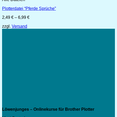
Plotterdatei “Pferde Sprüche”
Preisspanne:
2,49
€
–
6,99
€
2,49 €
zzgl.
Versand
bis
6,99 €
Löwenjunges – Onlinekurse für Brother Plotter