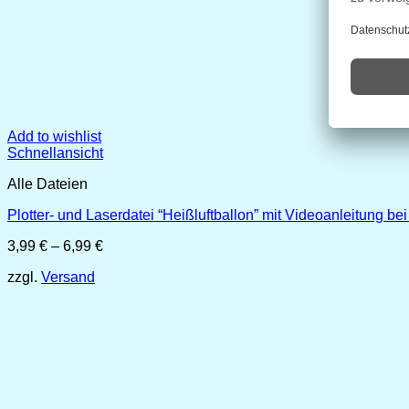
Add to wishlist
Schnellansicht
Alle Dateien
Plotter- und Laserdatei “Heißluftballon” mit Videoanleitung b
Preisspanne:
3,99
€
–
6,99
€
3,99 €
zzgl.
Versand
bis
6,99 €