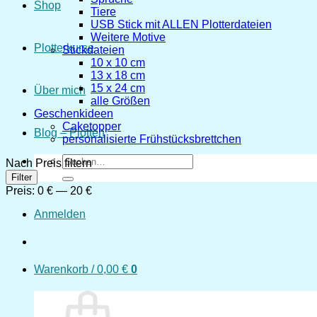
Shop
Tiere
USB Stick mit ALLEN Plotterdateien
Weitere Motive
Plotterkurse
Stickdateien
10 x 10 cm
13 x 18 cm
15 x 24 cm
Über mich
alle Größen
Geschenkideen
Caketopper
Blog – Plotten
personalisierte Frühstücksbrettchen
Suchen
Nach Preis filtern
nach:
Min.
Max.
Filter
Preis
Preis
Preis:
0 €
—
20 €
Anmelden
Warenkorb /
0,00
€
0