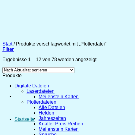
Zum
Inhalt
springen
Start
/
Produkte verschlagwortet mit „Plotterdatei“
Filter
Nach
Ergebnisse 1 – 12 von 78 werden angezeigt
Aktualität
sortiert
Produkte
Digitale Dateien
Laserdateien
Meilenstein Karten
Plotterdateien
Alle Dateien
Helden
Jahreszeiten
Startseite
Knaller Preis Reihen
Meilenstein Karten
Sprüche