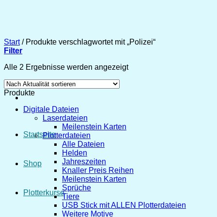
Zum
Inhalt
springen
Start
/
Produkte verschlagwortet mit „Polizei“
Filter
Nach
Alle 2 Ergebnisse werden angezeigt
Aktualität
sortiert
Produkte
Digitale Dateien
Laserdateien
Meilenstein Karten
Startseite
Plotterdateien
Alle Dateien
Helden
Jahreszeiten
Shop
Knaller Preis Reihen
Meilenstein Karten
Sprüche
Plotterkurse
Tiere
USB Stick mit ALLEN Plotterdateien
Weitere Motive