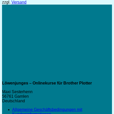
zzgl.
Versand
bis
5,99 €
Löwenjunges – Onlinekurse für Brother Plotter
Maxi Sesterhenn
56761 Gamlen
Deutschland
Allgemeine Geschäftsbedingungen mit