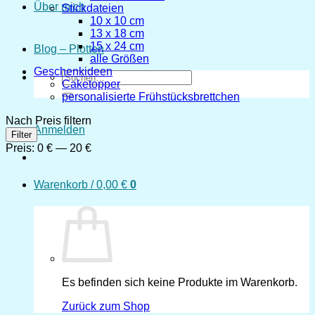
Über mich
Stickdateien
10 x 10 cm
13 x 18 cm
15 x 24 cm
Blog – Plotten
alle Größen
Geschenkideen
Suchen
Caketopper
nach:
personalisierte Frühstücksbrettchen
Nach Preis filtern
Anmelden
Min.
Max.
Filter
Preis
Preis
Preis:
0 €
—
20 €
Warenkorb /
0,00
€
0
Es befinden sich keine Produkte im Warenkorb.
Zurück zum Shop