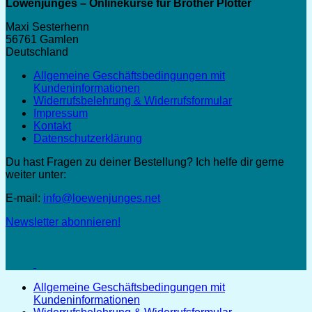
Löwenjunges – Onlinekurse für Brother Plotter
Maxi Sesterhenn
56761 Gamlen
Deutschland
Allgemeine Geschäftsbedingungen mit
Kundeninformationen
Widerrufsbelehrung & Widerrufsformular
Impressum
Kontakt
Datenschutzerklärung
Du hast Fragen zu deiner Bestellung? Ich helfe dir gerne
weiter unter:
E-mail:
info@loewenjunges.net
Newsletter abonnieren!
Allgemeine Geschäftsbedingungen mit
Kundeninformationen