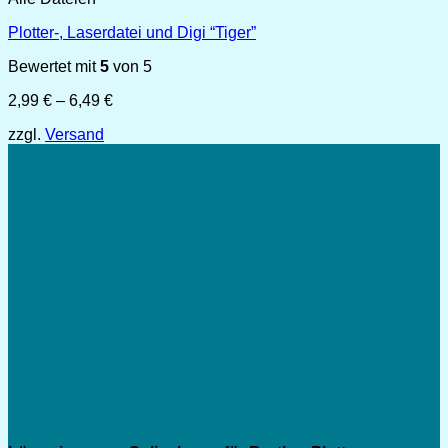
Plotter-, Laserdatei und Digi “Tiger”
Bewertet mit
5
von 5
Preisspanne:
2,99
€
–
6,49
€
2,99 €
zzgl.
Versand
bis
6,49 €