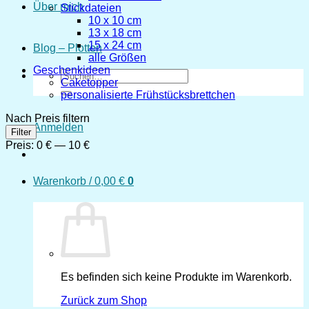
Über mich
Stickdateien
10 x 10 cm
13 x 18 cm
15 x 24 cm
Blog – Plotten
alle Größen
Geschenkideen
Suchen
Caketopper
nach:
personalisierte Frühstücksbrettchen
Nach Preis filtern
Anmelden
Min.
Max.
Filter
Preis
Preis
Preis:
0 €
—
10 €
Warenkorb /
0,00
€
0
Es befinden sich keine Produkte im Warenkorb.
Zurück zum Shop