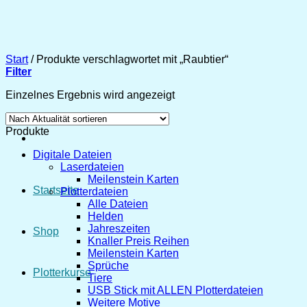
Zum
Inhalt
springen
Start
/
Produkte verschlagwortet mit „Raubtier“
Filter
Einzelnes Ergebnis wird angezeigt
Produkte
Digitale Dateien
Laserdateien
Meilenstein Karten
Startseite
Plotterdateien
Alle Dateien
Helden
Jahreszeiten
Shop
Knaller Preis Reihen
Meilenstein Karten
Sprüche
Plotterkurse
Tiere
USB Stick mit ALLEN Plotterdateien
Weitere Motive