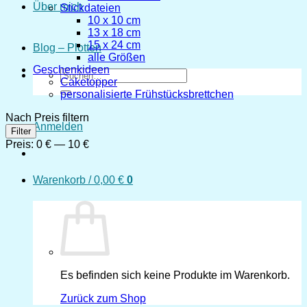
Über mich
Stickdateien
10 x 10 cm
13 x 18 cm
15 x 24 cm
Blog – Plotten
alle Größen
Geschenkideen
Suchen
Caketopper
nach:
personalisierte Frühstücksbrettchen
Nach Preis filtern
Anmelden
Min.
Max.
Filter
Preis
Preis
Preis:
0 €
—
10 €
Warenkorb /
0,00
€
0
Es befinden sich keine Produkte im Warenkorb.
Zurück zum Shop