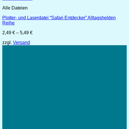
Alle Dateien
Plotter- und Laserdatei “Safari Entdecker” Alltagshelden
Reihe
Preisspanne:
2,49
€
–
5,49
€
2,49 €
zzgl.
Versand
bis
5,49 €