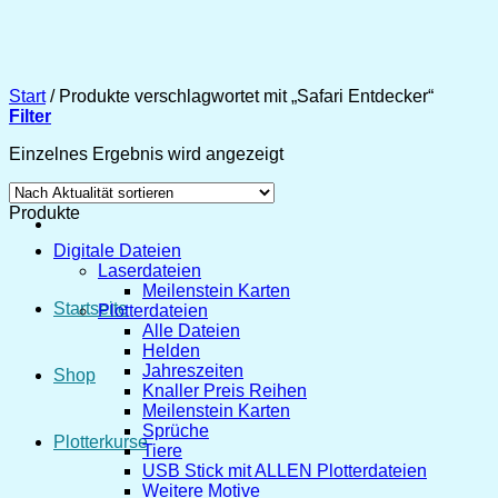
Zum
Inhalt
springen
Start
/
Produkte verschlagwortet mit „Safari Entdecker“
Filter
Einzelnes Ergebnis wird angezeigt
Produkte
Digitale Dateien
Laserdateien
Meilenstein Karten
Startseite
Plotterdateien
Alle Dateien
Helden
Jahreszeiten
Shop
Knaller Preis Reihen
Meilenstein Karten
Sprüche
Plotterkurse
Tiere
USB Stick mit ALLEN Plotterdateien
Weitere Motive