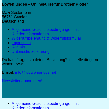
Löwenjunges – Onlinekurse für Brother Plotter
Maxi Sesterhenn
56761 Gamlen
Deutschland
Allgemeine Geschäftsbedingungen mit
Kundeninformationen
Widerrufsbelehrung & Widerrufsformular
Impressum
Kontakt
Datenschutzerklärung
Du hast Fragen zu deiner Bestellung? Ich helfe dir gerne
weiter unter:
E-mail:
info@loewenjunges.net
Newsletter abonnieren!
Allgemeine Geschäftsbedingungen mit
Kundeninformationen