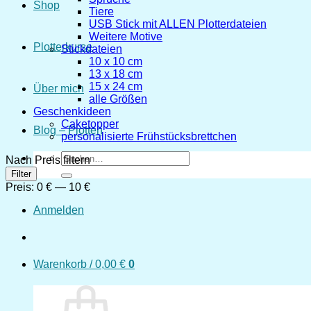
Shop
Tiere
USB Stick mit ALLEN Plotterdateien
Weitere Motive
Plotterkurse
Stickdateien
10 x 10 cm
13 x 18 cm
15 x 24 cm
Über mich
alle Größen
Geschenkideen
Caketopper
Blog – Plotten
personalisierte Frühstücksbrettchen
Suchen
Nach Preis filtern
nach:
Min.
Max.
Filter
Preis
Preis
Preis:
0 €
—
10 €
Anmelden
Warenkorb /
0,00
€
0