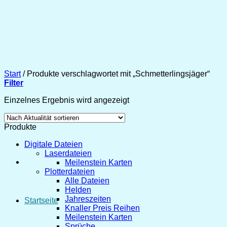
Zum
Inhalt
springen
Start
/
Produkte verschlagwortet mit „Schmetterlingsjäger“
Filter
Einzelnes Ergebnis wird angezeigt
Produkte
Digitale Dateien
Laserdateien
Meilenstein Karten
Plotterdateien
Alle Dateien
Helden
Jahreszeiten
Startseite
Knaller Preis Reihen
Meilenstein Karten
Sprüche