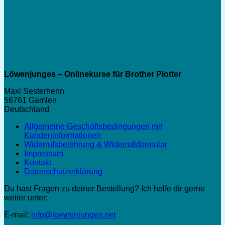
Löwenjunges – Onlinekurse für Brother Plotter
Maxi Sesterhenn
56761 Gamlen
Deutschland
Allgemeine Geschäftsbedingungen mit
Kundeninformationen
Widerrufsbelehrung & Widerrufsformular
Impressum
Kontakt
Datenschutzerklärung
Du hast Fragen zu deiner Bestellung? Ich helfe dir gerne
weiter unter:
E-mail:
info@loewenjunges.net