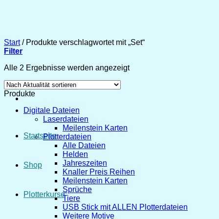
Zum
Inhalt
springen
Start
/
Produkte verschlagwortet mit „Set“
Filter
Nach
Alle 2 Ergebnisse werden angezeigt
Aktualität
sortiert
Produkte
Digitale Dateien
Laserdateien
Meilenstein Karten
Startseite
Plotterdateien
Alle Dateien
Helden
Jahreszeiten
Shop
Knaller Preis Reihen
Meilenstein Karten
Sprüche
Plotterkurse
Tiere
USB Stick mit ALLEN Plotterdateien
Weitere Motive