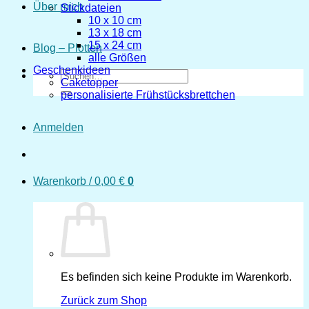
Über mich
Stickdateien
10 x 10 cm
13 x 18 cm
15 x 24 cm
Blog – Plotten
alle Größen
Geschenkideen
Suchen
Caketopper
nach:
personalisierte Frühstücksbrettchen
Anmelden
Warenkorb /
0,00
€
0
Es befinden sich keine Produkte im Warenkorb.
Zurück zum Shop