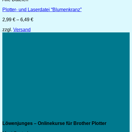
Plotter- und Laserdatei “Blumenkranz”
Preisspanne:
2,99
€
–
6,49
€
2,99 €
zzgl.
Versand
bis
6,49 €
Löwenjunges – Onlinekurse für Brother Plotter