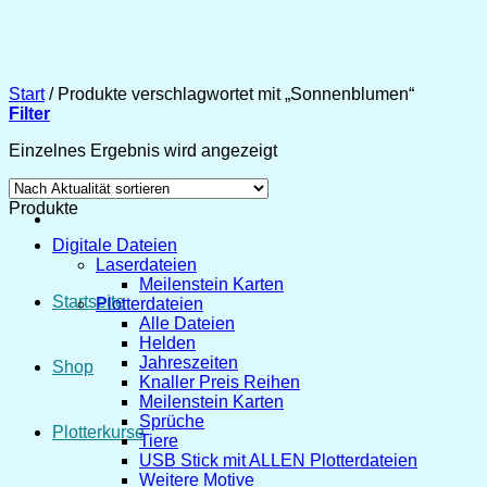
Zum
Inhalt
springen
Start
/
Produkte verschlagwortet mit „Sonnenblumen“
Filter
Einzelnes Ergebnis wird angezeigt
Produkte
Digitale Dateien
Laserdateien
Meilenstein Karten
Startseite
Plotterdateien
Alle Dateien
Helden
Jahreszeiten
Shop
Knaller Preis Reihen
Meilenstein Karten
Sprüche
Plotterkurse
Tiere
USB Stick mit ALLEN Plotterdateien
Weitere Motive