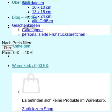
Über mich
Stickdateien
10 x 10 cm
13 x 18 cm
15 x 24 cm
Blog – Plotten
alle Größen
Geschenkideen
Suchen
Caketopper
nach:
personalisierte Frühstücksbrettchen
Nach Preis filtern
Anmelden
Min.
Max.
Filter
Preis
Preis
Preis:
0 €
—
10 €
Warenkorb /
0,00
€
0
Es befinden sich keine Produkte im Warenkorb.
Zurück zum Shop