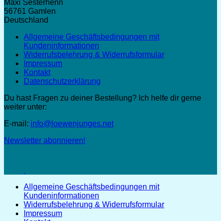
Maxi Sesterhenn
56761 Gamlen
Deutschland
Allgemeine Geschäftsbedingungen mit
Kundeninformationen
Widerrufsbelehrung & Widerrufsformular
Impressum
Kontakt
Datenschutzerklärung
Du hast Fragen zu deiner Bestellung? Ich helfe dir gerne
weiter unter:
E-mail:
info@loewenjunges.net
Newsletter abonnieren!
Allgemeine Geschäftsbedingungen mit
Kundeninformationen
Widerrufsbelehrung & Widerrufsformular
Impressum