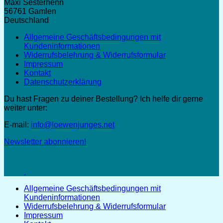
Maxi Sesterhenn
56761 Gamlen
Deutschland
Allgemeine Geschäftsbedingungen mit
Kundeninformationen
Widerrufsbelehrung & Widerrufsformular
Impressum
Kontakt
Datenschutzerklärung
Du hast Fragen zu deiner Bestellung? Ich helfe dir gerne
weiter unter:
E-mail:
info@loewenjunges.net
Newsletter abonnieren!
Allgemeine Geschäftsbedingungen mit
Kundeninformationen
Widerrufsbelehrung & Widerrufsformular
Impressum