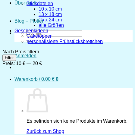
Über mich
Stickdateien
10 x 10 cm
13 x 18 cm
15 x 24 cm
Blog – Plotten
alle Größen
Geschenkideen
Suchen
Caketopper
nach:
personalisierte Frühstücksbrettchen
Nach Preis filtern
Anmelden
Min.
Max.
Filter
Preis
Preis
Preis:
10 €
—
20 €
Warenkorb /
0,00
€
0
Es befinden sich keine Produkte im Warenkorb.
Zurück zum Shop