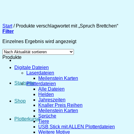
Zum
Inhalt
springen
Start
/
Produkte verschlagwortet mit „Spruch Brettchen“
Filter
Einzelnes Ergebnis wird angezeigt
Produkte
Digitale Dateien
Laserdateien
Meilenstein Karten
Startseite
Plotterdateien
Alle Dateien
Helden
Jahreszeiten
Shop
Knaller Preis Reihen
Meilenstein Karten
Sprüche
Plotterkurse
Tiere
USB Stick mit ALLEN Plotterdateien
Weitere Motive