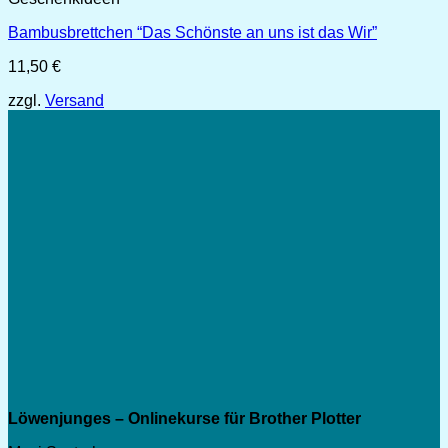
Bambusbrettchen “Das Schönste an uns ist das Wir”
11,50
€
zzgl.
Versand
Löwenjunges – Onlinekurse für Brother Plotter