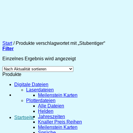
Zum
Inhalt
springen
Start
/
Produkte verschlagwortet mit „Stubentiger“
Filter
Einzelnes Ergebnis wird angezeigt
Produkte
Digitale Dateien
Laserdateien
Meilenstein Karten
Plotterdateien
Alle Dateien
Helden
Jahreszeiten
Startseite
Knaller Preis Reihen
Meilenstein Karten
Sprüche