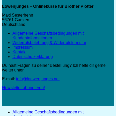
Löwenjunges – Onlinekurse für Brother Plotter
Maxi Sesterhenn
56761 Gamlen
Deutschland
Allgemeine Geschäftsbedingungen mit
Kundeninformationen
Widerrufsbelehrung & Widerrufsformular
Impressum
Kontakt
Datenschutzerklärung
Du hast Fragen zu deiner Bestellung? Ich helfe dir gerne
weiter unter:
E-mail:
info@loewenjunges.net
Newsletter abonnieren!
Allgemeine Geschäftsbedingungen mit