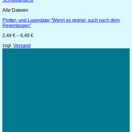
Schnellansicht
Alle Dateien
Plotter- und Laserdatei “Wenn es regnet, such nach dem
Regenbogen”
Preisspanne:
2,49
€
–
6,49
€
2,49 €
zzgl.
Versand
bis
6,49 €