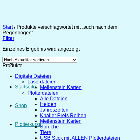
Zum
Inhalt
springen
Start
/
Produkte verschlagwortet mit „such nach dem
Regenbogen“
Filter
Einzelnes Ergebnis wird angezeigt
Produkte
Digitale Dateien
Laserdateien
Startseite
Meilenstein Karten
Plotterdateien
Alle Dateien
Helden
Shop
Jahreszeiten
Knaller Preis Reihen
Meilenstein Karten
Plotterkurse
Sprüche
Tiere
USB Stick mit ALLEN Plotterdateien