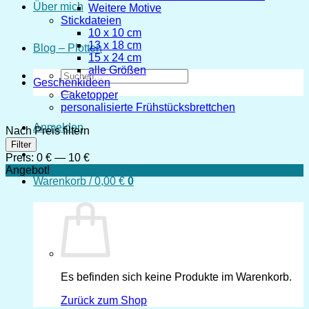
Über mich
Weitere Motive
Stickdateien
10 x 10 cm
13 x 18 cm
Blog – Plotten
15 x 24 cm
alle Größen
Suchen
Geschenkideen
nach:
Caketopper
personalisierte Frühstücksbrettchen
Anmelden
Nach Preis filtern
Min.
Max.
Filter
Preis
Preis
Preis:
0 €
—
10 €
Angebot!
Warenkorb /
0,00
€
0
Es befinden sich keine Produkte im Warenkorb.
Zurück zum Shop