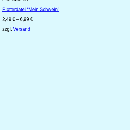
Plotterdatei “Mein Schwein”
Preisspanne:
2,49
€
–
6,99
€
2,49 €
zzgl.
Versand
bis
6,99 €