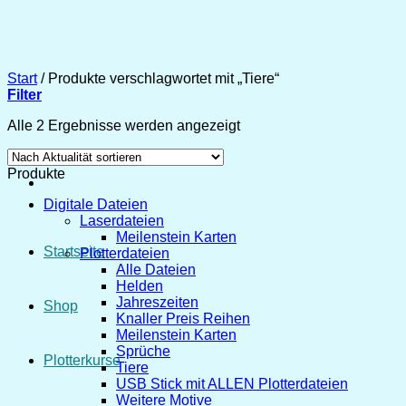
Zum
Inhalt
springen
Start
/
Produkte verschlagwortet mit „Tiere“
Filter
Nach
Alle 2 Ergebnisse werden angezeigt
Aktualität
sortiert
Produkte
Digitale Dateien
Laserdateien
Meilenstein Karten
Startseite
Plotterdateien
Alle Dateien
Helden
Jahreszeiten
Shop
Knaller Preis Reihen
Meilenstein Karten
Sprüche
Plotterkurse
Tiere
USB Stick mit ALLEN Plotterdateien
Weitere Motive