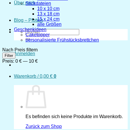
Über mich
Stickdateien
10 x 10 cm
13 x 18 cm
15 x 24 cm
Blog – Plotten
alle Größen
Geschenkideen
Suchen
Caketopper
nach:
personalisierte Frühstücksbrettchen
Nach Preis filtern
Anmelden
Min.
Max.
Filter
Preis
Preis
Preis:
0 €
—
10 €
Warenkorb /
0,00
€
0
Es befinden sich keine Produkte im Warenkorb.
Zurück zum Shop