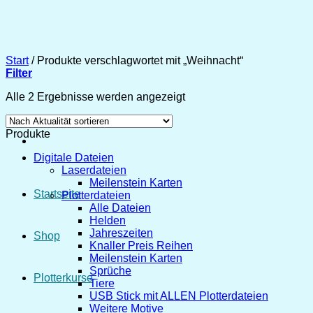
Zum
Inhalt
springen
Start
/
Produkte verschlagwortet mit „Weihnacht“
Filter
Nach
Alle 2 Ergebnisse werden angezeigt
Aktualität
sortiert
Produkte
Digitale Dateien
Laserdateien
Meilenstein Karten
Startseite
Plotterdateien
Alle Dateien
Helden
Jahreszeiten
Shop
Knaller Preis Reihen
Meilenstein Karten
Sprüche
Plotterkurse
Tiere
USB Stick mit ALLEN Plotterdateien
Weitere Motive