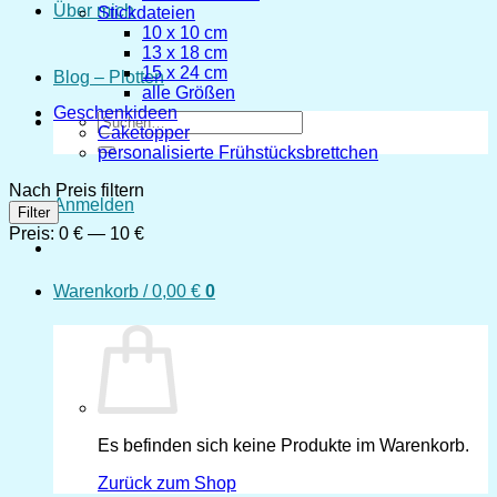
Über mich
Stickdateien
10 x 10 cm
13 x 18 cm
15 x 24 cm
Blog – Plotten
alle Größen
Geschenkideen
Suchen
Caketopper
nach:
personalisierte Frühstücksbrettchen
Nach Preis filtern
Anmelden
Min.
Max.
Filter
Preis
Preis
Preis:
0 €
—
10 €
Warenkorb /
0,00
€
0
Es befinden sich keine Produkte im Warenkorb.
Zurück zum Shop