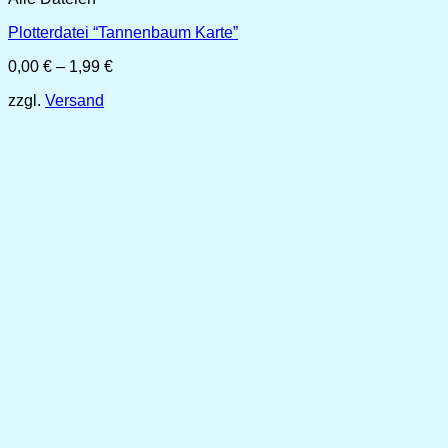
Plotterdatei “Tannenbaum Karte”
Preisspanne:
0,00
€
–
1,99
€
0,00 €
zzgl.
Versand
bis
1,99 €