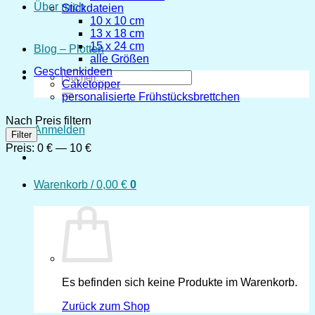
Über mich
Stickdateien
10 x 10 cm
13 x 18 cm
15 x 24 cm
Blog – Plotten
alle Größen
Geschenkideen
Suchen
Caketopper
nach:
personalisierte Frühstücksbrettchen
Nach Preis filtern
Anmelden
Min.
Max.
Filter
Preis
Preis
Preis:
0 €
—
10 €
Warenkorb /
0,00
€
0
Es befinden sich keine Produkte im Warenkorb.
Zurück zum Shop