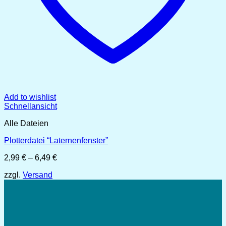
Add to wishlist
Schnellansicht
Alle Dateien
Plotterdatei “Laternenfenster”
Preisspanne:
2,99
€
–
6,49
€
2,99 €
zzgl.
Versand
bis
6,49 €