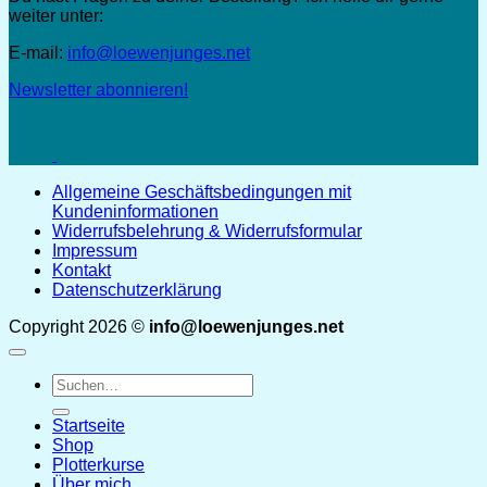
weiter unter:
E-mail:
info@loewenjunges.net
Newsletter abonnieren!
Allgemeine Geschäftsbedingungen mit
Kundeninformationen
Widerrufsbelehrung & Widerrufsformular
Impressum
Kontakt
Datenschutzerklärung
Copyright 2026 ©
info@loewenjunges.net
Suchen
nach:
Startseite
Shop
Plotterkurse
Über mich