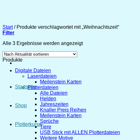
Zum
Inhalt
springen
Start
/
Produkte verschlagwortet mit „Weihnachtszeit“
Filter
Nach
Alle 3 Ergebnisse werden angezeigt
Aktualität
sortiert
Produkte
Digitale Dateien
Laserdateien
Meilenstein Karten
Startseite
Plotterdateien
Alle Dateien
Helden
Jahreszeiten
Shop
Knaller Preis Reihen
Meilenstein Karten
Sprüche
Plotterkurse
Tiere
USB Stick mit ALLEN Plotterdateien
Weitere Motive