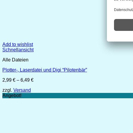
Add to wishlist
Schnellansicht
Alle Dateien
Plotter-, Laserdatei und Digi “Pilotenbär”
Preisspanne:
2,99
€
–
6,49
€
2,99 €
zzgl.
Versand
bis
Angebot!
6,49 €