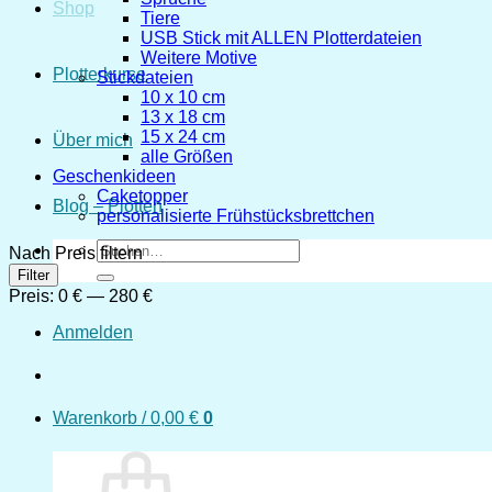
Shop
Tiere
USB Stick mit ALLEN Plotterdateien
Weitere Motive
Plotterkurse
Stickdateien
10 x 10 cm
13 x 18 cm
15 x 24 cm
Über mich
alle Größen
Geschenkideen
Caketopper
Blog – Plotten
personalisierte Frühstücksbrettchen
Suchen
Nach Preis filtern
nach:
Min.
Max.
Filter
Preis
Preis
Preis:
0 €
—
280 €
Anmelden
Warenkorb /
0,00
€
0