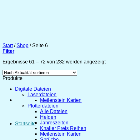
Zum
Inhalt
springen
Start
/
Shop
/
Seite 6
Filter
Nach
Ergebnisse 61 – 72 von 232 werden angezeigt
Aktualität
sortiert
Produkte
Digitale Dateien
Laserdateien
Meilenstein Karten
Plotterdateien
Alle Dateien
Helden
Jahreszeiten
Startseite
Knaller Preis Reihen
Meilenstein Karten
Sprüche