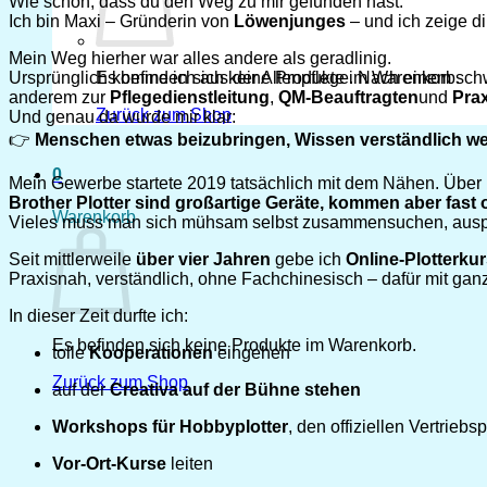
Wie schön, dass du den Weg zu mir gefunden hast.
Ich bin Maxi – Gründerin von
Löwenjunges
– und ich zeige di
Mein Weg hierher war alles andere als geradlinig.
Ursprünglich komme ich aus der Altenpflege. Nach einem schwe
Es befinden sich keine Produkte im Warenkorb.
anderem zur
Pflegedienstleitung
,
QM-Beauftragten
und
Prax
Zurück zum Shop
Und genau da wurde mir klar:
👉
Menschen etwas beizubringen, Wissen verständlich wei
0
Mein Gewerbe startete 2019 tatsächlich mit dem Nähen. Über kr
Brother Plotter sind großartige Geräte, kommen aber fast 
Warenkorb
Vieles muss man sich mühsam selbst zusammensuchen, ausprob
Seit mittlerweile
über vier Jahren
gebe ich
Online-Plotterkur
Praxisnah, verständlich, ohne Fachchinesisch – dafür mit ganz
In dieser Zeit durfte ich:
Es befinden sich keine Produkte im Warenkorb.
tolle
Kooperationen
eingehen
Zurück zum Shop
auf der
Creativa auf der Bühne stehen
Workshops für Hobbyplotter
, den offiziellen Vertrie
Vor-Ort-Kurse
leiten