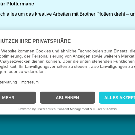
ür Plottermarie
ich alles um das kreative Arbeiten mit Brother Plottern dreht –
n
d „Warum macht der Plotter DAS jetzt?“ hast, bist du hier genau