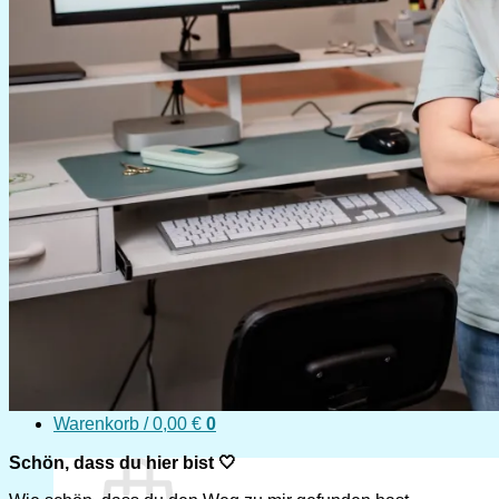
Shop
Plotterkurse
Über mich
Blog – Plotten
Suchen
nach:
Anmelden
Warenkorb /
0,00
€
0
Schön, dass du hier bist 🤍