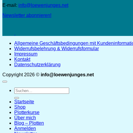
E-mail:
info@loewenjunges.net
Newsletter abonnieren!
Allgemeine Geschäftsbedingungen mit Kundeninformat
Widerrufsbelehrung & Widerrufsformular
Impressum
Kontakt
Datenschutzerklärung
Copyright 2026 ©
info@loewenjunges.net
Suchen
nach:
Startseite
Shop
Plotterkurse
Über mich
Blog – Plotten
Anmelden