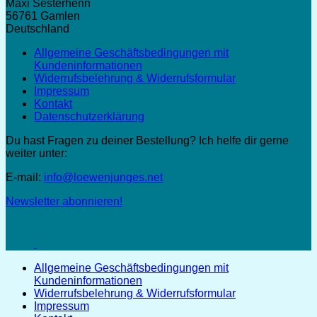
Maxi Sesterhenn
56761 Gamlen
Deutschland
Allgemeine Geschäftsbedingungen mit
Kundeninformationen
Widerrufsbelehrung & Widerrufsformular
Impressum
Kontakt
Datenschutzerklärung
Du hast Fragen zu deiner Bestellung? Ich helfe dir gerne
weiter unter:
E-mail:
info@loewenjunges.net
Newsletter abonnieren!
Allgemeine Geschäftsbedingungen mit
Kundeninformationen
Widerrufsbelehrung & Widerrufsformular
Impressum