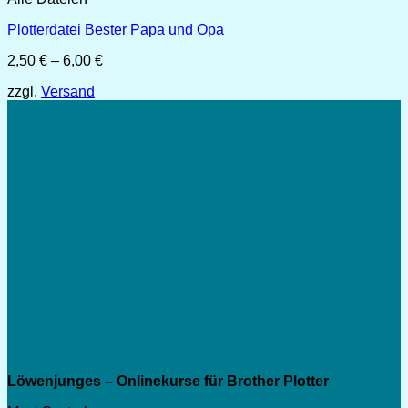
Plotterdatei Bester Papa und Opa
Preisspanne:
2,50
€
–
6,00
€
2,50 €
zzgl.
Versand
bis
6,00 €
Löwenjunges – Onlinekurse für Brother Plotter