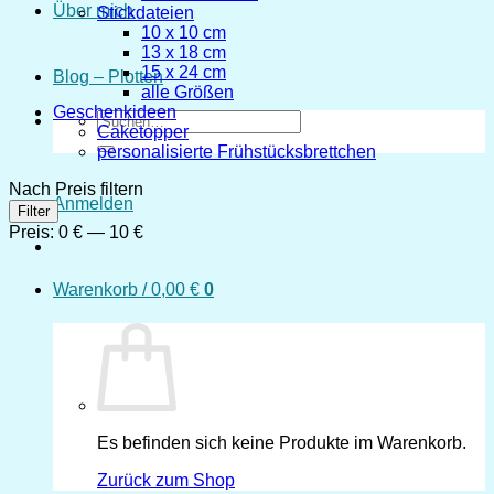
Über mich
Stickdateien
10 x 10 cm
13 x 18 cm
15 x 24 cm
Blog – Plotten
alle Größen
Geschenkideen
Suchen
Caketopper
nach:
personalisierte Frühstücksbrettchen
Nach Preis filtern
Anmelden
Min.
Max.
Filter
Preis
Preis
Preis:
0 €
—
10 €
Warenkorb /
0,00
€
0
Es befinden sich keine Produkte im Warenkorb.
Zurück zum Shop