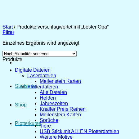
Zum
Inhalt
springen
Start
/
Produkte verschlagwortet mit „bester Opa“
Filter
Einzelnes Ergebnis wird angezeigt
Produkte
Digitale Dateien
Laserdateien
Meilenstein Karten
Startseite
Plotterdateien
Alle Dateien
Helden
Jahreszeiten
Shop
Knaller Preis Reihen
Meilenstein Karten
Sprüche
Plotterkurse
Tiere
USB Stick mit ALLEN Plotterdateien
Weitere Motive