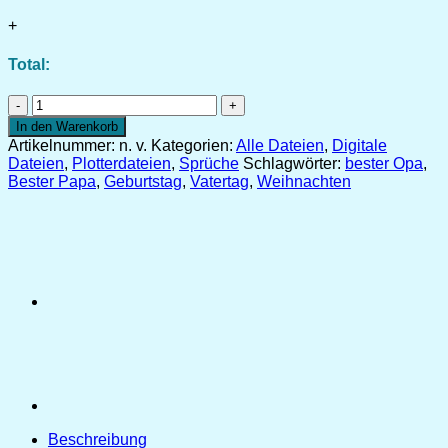
+
Total:
Plotterdatei
Bester
In den Warenkorb
Papa
Artikelnummer:
n. v.
Kategorien:
Alle Dateien
,
Digitale
und
Dateien
,
Plotterdateien
,
Sprüche
Schlagwörter:
bester Opa
,
Opa
Bester Papa
,
Geburtstag
,
Vatertag
,
Weihnachten
[Digital]
Menge
Beschreibung