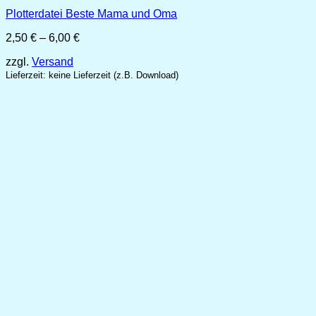
Plotterdatei Beste Mama und Oma
Preisspanne:
2,50
€
–
6,00
€
2,50 €
zzgl.
Versand
bis
6,00 €
Lieferzeit: keine Lieferzeit (z.B. Download)