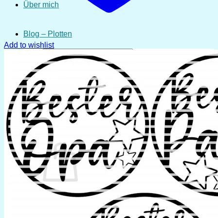
Über mich
Blog – Plotten
Add to wishlist
Suchen
nach:
Anmelden
Warenkorb /
0,00
€
0
Es befinden sich keine Produkte im Warenkorb.
Zurück zum Shop