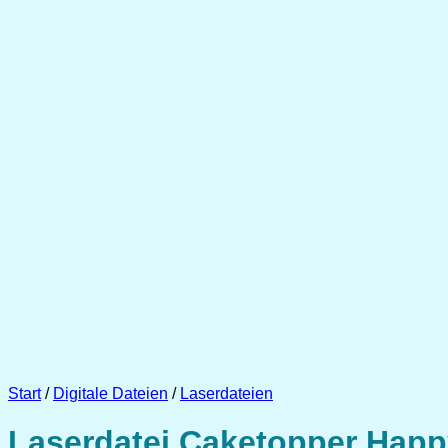
Start
/
Digitale Dateien
/
Laserdateien
Laserdatei Caketopper Happ