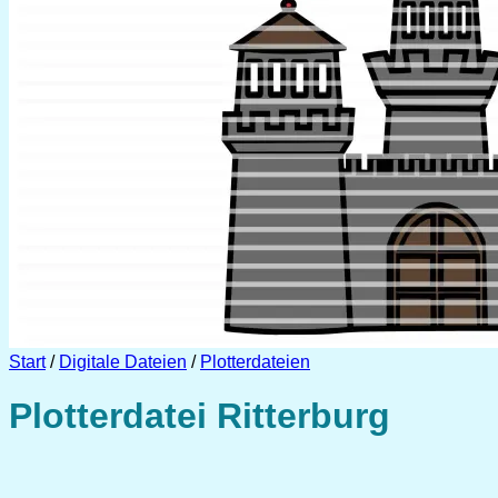
Start
/
Digitale Dateien
/
Plotterdateien
Plotterdatei Ritterburg