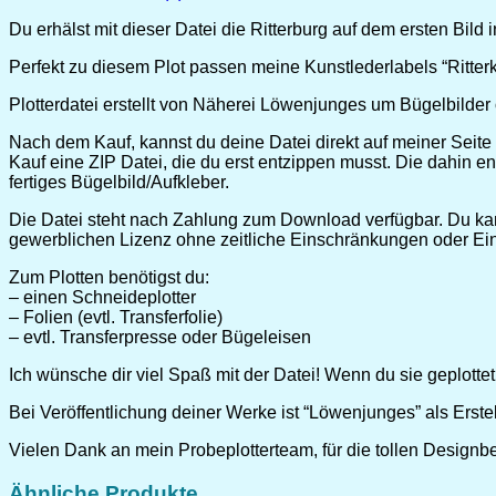
Du erhälst mit dieser Datei die Ritterburg auf dem ersten Bild 
Perfekt zu diesem Plot passen meine Kunstlederlabels “Ritterki
Plotterdatei erstellt von Näherei Löwenjunges um Bügelbilder
Nach dem Kauf, kannst du deine Datei direkt auf meiner Seite
Kauf eine ZIP Datei, die du erst entzippen musst. Die dahin e
fertiges Bügelbild/Aufkleber.
Die Datei steht nach Zahlung zum Download verfügbar. Du kan
gewerblichen Lizenz ohne zeitliche Einschränkungen oder Ei
Zum Plotten benötigst du:
– einen Schneideplotter
– Folien (evtl. Transferfolie)
– evtl. Transferpresse oder Bügeleisen
Ich wünsche dir viel Spaß mit der Datei! Wenn du sie geplotte
Bei Veröffentlichung deiner Werke ist “Löwenjunges” als Erste
Vielen Dank an mein Probeplotterteam, für die tollen Designb
Ähnliche Produkte