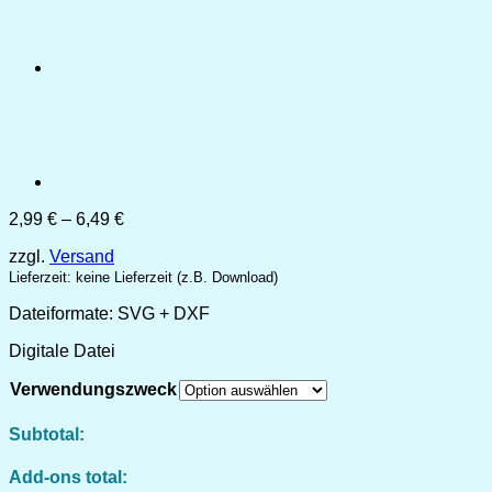
Preisspanne:
2,99
€
–
6,49
€
2,99 €
zzgl.
Versand
bis
6,49 €
Lieferzeit: keine Lieferzeit (z.B. Download)
Dateiformate: SVG + DXF
Digitale Datei
Verwendungszweck
Subtotal:
Add-ons total: