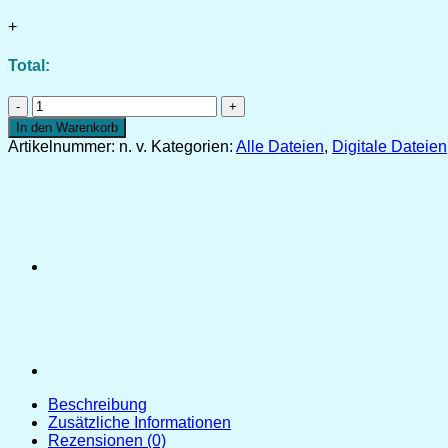
+
Total:
Plotterdatei
Ritterburg
In den Warenkorb
[Digital]
Artikelnummer:
n. v.
Kategorien:
Alle Dateien
,
Digitale Dateien
Menge
Beschreibung
Zusätzliche Informationen
Rezensionen (0)