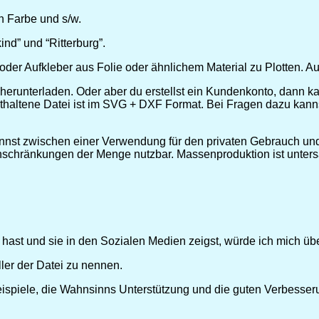
in Farbe und s/w.
nd” und “Ritterburg”.
 oder Aufkleber aus Folie oder ähnlichem Material zu Plotten. 
 herunterladen. Oder aber du erstellst ein Kundenkonto, dann k
nthaltene Datei ist im SVG + DXF Format. Bei Fragen dazu kannst
nst zwischen einer Verwendung für den privaten Gebrauch und 
nschränkungen der Menge nutzbar. Massenproduktion ist unters
t hast und sie in den Sozialen Medien zeigst, würde ich mich üb
ller der Datei zu nennen.
eispiele, die Wahnsinns Unterstützung und die guten Verbesser