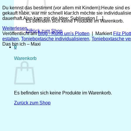
Du kennst das bestimmt (vor allem mit Kindern):Heute sind e
gekauft habe, war mir schnell klar:Ich möchte sie individualis
dauerhaft.Also kam mir die Idee: Sublimation […]
Es befinden sich keine Produkte im Warenkorb.
Weiterlesen
→
Zurück zum Shop
Veröffentlicht am
Blog - Rund um's Plotten
|
Markiert
Filz Plot
estalten
,
Tonieboxtasche individualisieren
,
Tonieboxtasche ve
Das bin ich – Maxi
0
Warenkorb
Es befinden sich keine Produkte im Warenkorb.
Zurück zum Shop