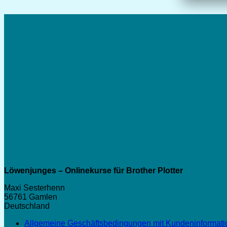
Löwenjunges – Onlinekurse für Brother Plotter
Maxi Sesterhenn
56761 Gamlen
Deutschland
Allgemeine Geschäftsbedingungen mit Kundeninformat