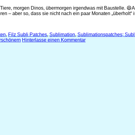
s Tiere, morgen Dinos, übermorgen irgendwas mit Baustelle. 
ieren – aber so, dass sie nicht nach ein paar Monaten „überholt“
ten
,
Filz Subli Patches
,
Sublimation
,
Sublimationspatches; Subli
rschönern
Hinterlasse einen Kommentar