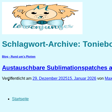
Zum
Inhalt
springen
Schlagwort-Archive:
Toniebo
Blog - Rund um's Plotten
Austauschbare Sublimationspatches aus
Veröffentlicht am
29. Dezember 2025
15. Januar 2026
von
Max
Startseite