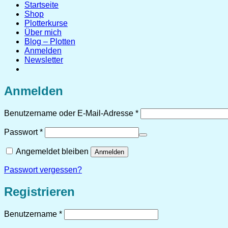
Startseite
Shop
Plotterkurse
Über mich
Blog – Plotten
Anmelden
Newsletter
Anmelden
Erforderlich
Benutzername oder E-Mail-Adresse
*
Erforderlich
Passwort
*
Angemeldet bleiben
Anmelden
Passwort vergessen?
Registrieren
Erforderlich
Benutzername
*