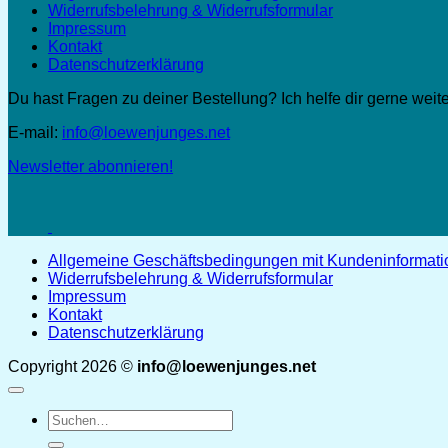
Widerrufsbelehrung & Widerrufsformular
Impressum
Kontakt
Datenschutzerklärung
Du hast Fragen zu deiner Bestellung? Ich helfe dir gerne weite
E-mail:
info@loewenjunges.net
Newsletter abonnieren!
Allgemeine Geschäftsbedingungen mit Kundeninformat
Widerrufsbelehrung & Widerrufsformular
Impressum
Kontakt
Datenschutzerklärung
Copyright 2026 ©
info@loewenjunges.net
Suchen
nach: