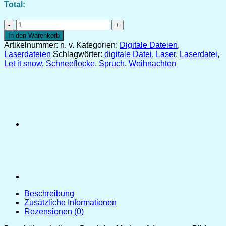
Total:
Laserdatei
"Bestecktasche
In den Warenkorb
Tannebaum"
Artikelnummer:
n. v.
Kategorien:
Digitale Dateien
,
[Digital]
Laserdateien
Schlagwörter:
digitale Datei
,
Laser
,
Laserdatei
,
Menge
Let it snow
,
Schneeflocke
,
Spruch
,
Weihnachten
Beschreibung
Zusätzliche Informationen
Rezensionen (0)