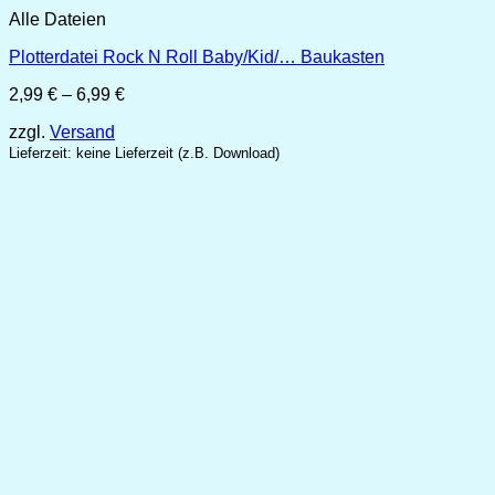
Alle Dateien
Plotterdatei Rock N Roll Baby/Kid/… Baukasten
Preisspanne:
2,99
€
–
6,99
€
2,99 €
zzgl.
Versand
bis
6,99 €
Lieferzeit: keine Lieferzeit (z.B. Download)