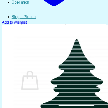
Über mich
Blog – Plotten
Add to wishlist
Suchen
nach:
Anmelden
Warenkorb /
0,00
€
0
Es befinden sich keine Produkte im Warenkorb.
Zurück zum Shop