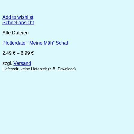
Add to wishlist
Schnellansicht
Alle Dateien
Plotterdatei “Meine Mäh” Schaf
Preisspanne:
2,49
€
–
6,99
€
2,49 €
zzgl.
Versand
bis
6,99 €
Lieferzeit: keine Lieferzeit (z.B. Download)