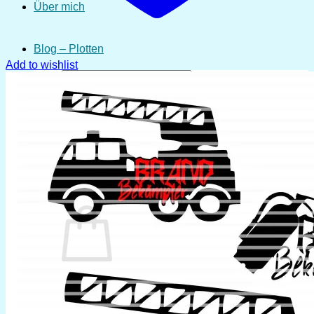
Über mich
Blog – Plotten
Add to wishlist
Suchen
nach:
Anmelden
Warenkorb /
0,00
€
0
Es befinden sich keine Produkte im Warenkorb.
Zurück zum Shop